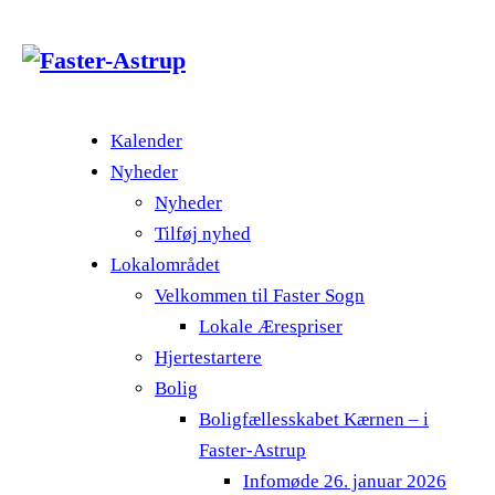
Kalender
Nyheder
Nyheder
Tilføj nyhed
Lokalområdet
Velkommen til Faster Sogn
Lokale Ærespriser
Hjertestartere
Bolig
Boligfællesskabet Kærnen – i
Faster-Astrup
Infomøde 26. januar 2026