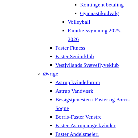
Kontingent betaling
Gymnastikudvalg
Volleyball
Familie-svømning 2025-
2026
Faster Fitness
Faster Seniorklub
Vestjyllands Svæveflyveklub
Øvrige
Astrup kvindeforum
Astrup Vandværk
Besøgstjenesten i Faster og Borris
Sogne
Borris-Faster Venstre
Faster-Astrup unge kvinder
Faster Andelsmejeri