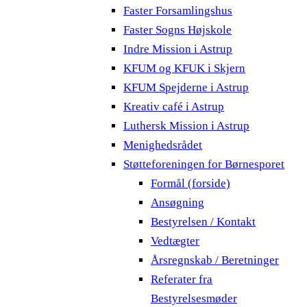
Faster Forsamlingshus
Faster Sogns Højskole
Indre Mission i Astrup
KFUM og KFUK i Skjern
KFUM Spejderne i Astrup
Kreativ café i Astrup
Luthersk Mission i Astrup
Menighedsrådet
Støtteforeningen for Børnesporet
Formål (forside)
Ansøgning
Bestyrelsen / Kontakt
Vedtægter
Årsregnskab / Beretninger
Referater fra
Bestyrelsesmøder