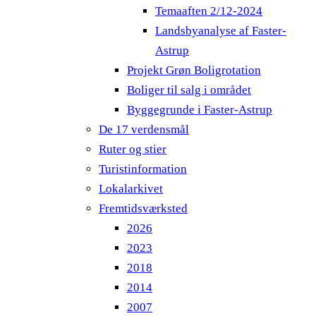
Temaaften 2/12-2024
Landsbyanalyse af Faster-
Astrup
Projekt Grøn Boligrotation
Boliger til salg i området
Byggegrunde i Faster-Astrup
De 17 verdensmål
Ruter og stier
Turistinformation
Lokalarkivet
Fremtidsværksted
2026
2023
2018
2014
2007