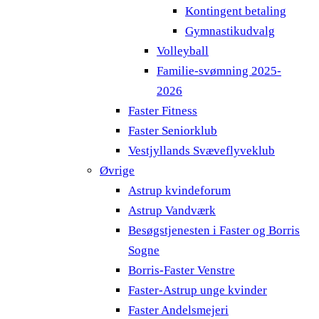
Kontingent betaling
Gymnastikudvalg
Volleyball
Familie-svømning 2025-
2026
Faster Fitness
Faster Seniorklub
Vestjyllands Svæveflyveklub
Øvrige
Astrup kvindeforum
Astrup Vandværk
Besøgstjenesten i Faster og Borris
Sogne
Borris-Faster Venstre
Faster-Astrup unge kvinder
Faster Andelsmejeri