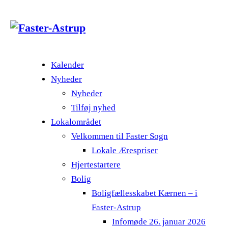
Kalender
Nyheder
Nyheder
Tilføj nyhed
Lokalområdet
Velkommen til Faster Sogn
Lokale Ærespriser
Hjertestartere
Bolig
Boligfællesskabet Kærnen – i
Faster-Astrup
Infomøde 26. januar 2026