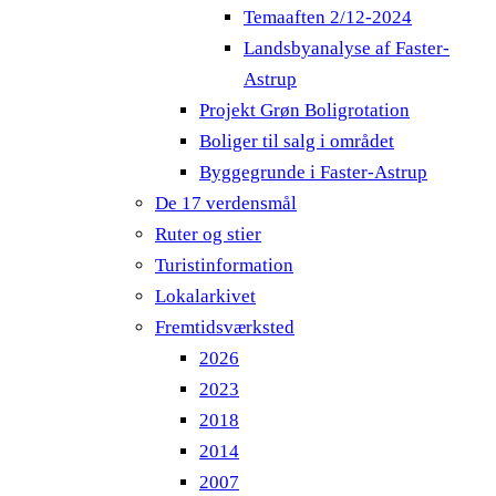
Temaaften 2/12-2024
Landsbyanalyse af Faster-
Astrup
Projekt Grøn Boligrotation
Boliger til salg i området
Byggegrunde i Faster-Astrup
De 17 verdensmål
Ruter og stier
Turistinformation
Lokalarkivet
Fremtidsværksted
2026
2023
2018
2014
2007