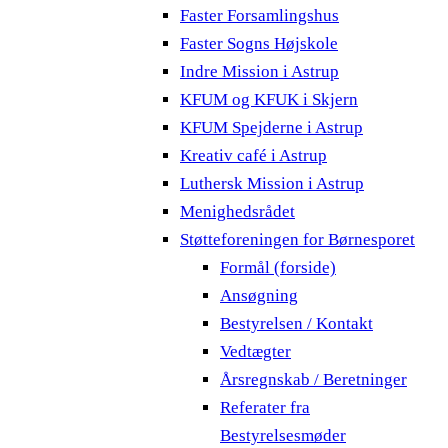
Faster Forsamlingshus
Faster Sogns Højskole
Indre Mission i Astrup
KFUM og KFUK i Skjern
KFUM Spejderne i Astrup
Kreativ café i Astrup
Luthersk Mission i Astrup
Menighedsrådet
Støtteforeningen for Børnesporet
Formål (forside)
Ansøgning
Bestyrelsen / Kontakt
Vedtægter
Årsregnskab / Beretninger
Referater fra
Bestyrelsesmøder