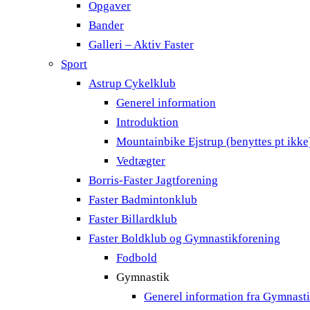
Opgaver
Bander
Galleri – Aktiv Faster
Sport
Astrup Cykelklub
Generel information
Introduktion
Mountainbike Ejstrup (benyttes pt ikke
Vedtægter
Borris-Faster Jagtforening
Faster Badmintonklub
Faster Billardklub
Faster Boldklub og Gymnastikforening
Fodbold
Gymnastik
Generel information fra Gymnast