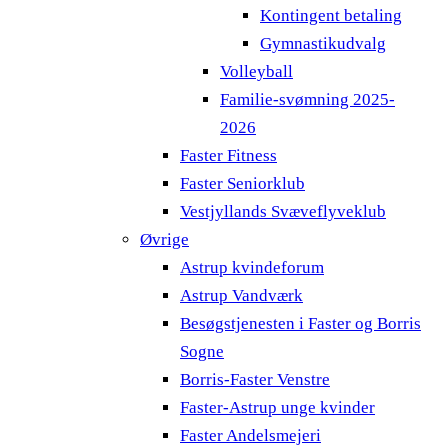
Kontingent betaling
Gymnastikudvalg
Volleyball
Familie-svømning 2025-
2026
Faster Fitness
Faster Seniorklub
Vestjyllands Svæveflyveklub
Øvrige
Astrup kvindeforum
Astrup Vandværk
Besøgstjenesten i Faster og Borris
Sogne
Borris-Faster Venstre
Faster-Astrup unge kvinder
Faster Andelsmejeri