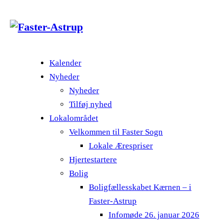
Kalender
Nyheder
Nyheder
Tilføj nyhed
Lokalområdet
Velkommen til Faster Sogn
Lokale Ærespriser
Hjertestartere
Bolig
Boligfællesskabet Kærnen – i
Faster-Astrup
Infomøde 26. januar 2026