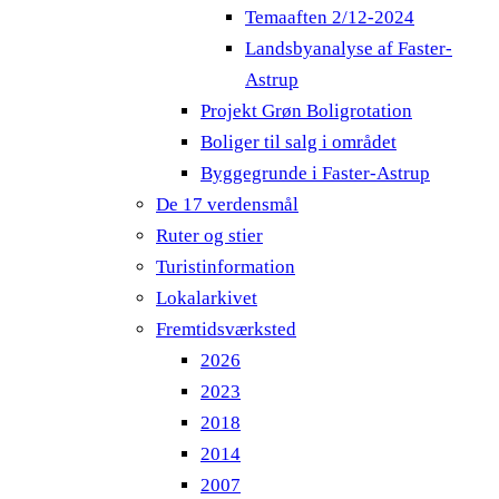
Temaaften 2/12-2024
Landsbyanalyse af Faster-
Astrup
Projekt Grøn Boligrotation
Boliger til salg i området
Byggegrunde i Faster-Astrup
De 17 verdensmål
Ruter og stier
Turistinformation
Lokalarkivet
Fremtidsværksted
2026
2023
2018
2014
2007