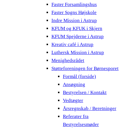
Faster Forsamlingshus
Faster Sogns Højskole
Indre Mission i Astrup
KFUM og KFUK i Skjern
KFUM Spejderne i Astrup
Kreativ café i Astrup
Luthersk Mission i Astrup
Menighedsrådet
Støtteforeningen for Børnesporet
Formål (forside)
Ansøgning
Bestyrelsen / Kontakt
Vedtægter
Årsregnskab / Beretninger
Referater fra
Bestyrelsesmøder