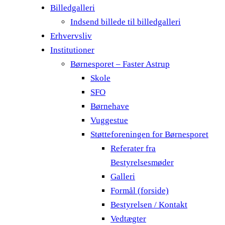
Billedgalleri
Indsend billede til billedgalleri
Erhvervsliv
Institutioner
Børnesporet – Faster Astrup
Skole
SFO
Børnehave
Vuggestue
Støtteforeningen for Børnesporet
Referater fra
Bestyrelsesmøder
Galleri
Formål (forside)
Bestyrelsen / Kontakt
Vedtægter