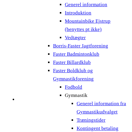
Generel information
Introduktion
Mountainbike Ejstrup
(benyttes pt ikke)
Vedtægter
Borris-Faster Jagtforening
Faster Badmintonklub
Faster Billardklub
Faster Boldklub og
Gymnastikforening
Fodbold
Gymnastik
Generel information fra
Gymnastikudvalget
Træningstider
Kontingent betaling