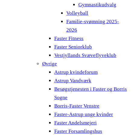
Gymnastikudvalg
Volleyball
Familie-svømning 2025-
2026
Faster Fitness
Faster Seniorklub
Vestjyllands Svæveflyveklub
Øvrige
Astrup kvindeforum
Astrup Vandværk
Besøgstjenesten i Faster og Borris
Sogne
Borris-Faster Venstre
Faster-Astrup unge kvinder
Faster Andelsmejeri
Faster Forsamlingshus