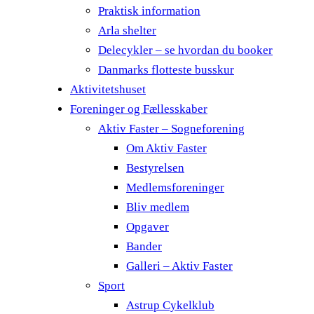
Praktisk information
Arla shelter
Delecykler – se hvordan du booker
Danmarks flotteste busskur
Aktivitetshuset
Foreninger og Fællesskaber
Aktiv Faster – Sogneforening
Om Aktiv Faster
Bestyrelsen
Medlemsforeninger
Bliv medlem
Opgaver
Bander
Galleri – Aktiv Faster
Sport
Astrup Cykelklub