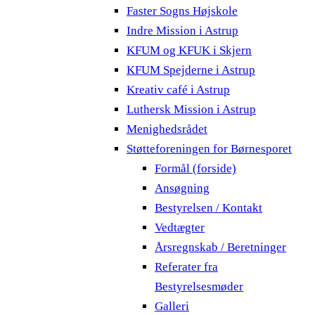
Faster Sogns Højskole
Indre Mission i Astrup
KFUM og KFUK i Skjern
KFUM Spejderne i Astrup
Kreativ café i Astrup
Luthersk Mission i Astrup
Menighedsrådet
Støtteforeningen for Børnesporet
Formål (forside)
Ansøgning
Bestyrelsen / Kontakt
Vedtægter
Årsregnskab / Beretninger
Referater fra
Bestyrelsesmøder
Galleri