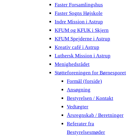
Faster Forsamlingshus
Faster Sogns Højskole
Indre Mission i Astrup
KFUM og KFUK i Skjern
KFUM Spejderne i Astrup
Kreativ café i Astrup
Luthersk Mission i Astrup
Menighedsrådet
Støtteforeningen for Børnesporet
Formål (forside)
Ansøgning
Bestyrelsen / Kontakt
Vedtægter
Årsregnskab / Beretninger
Referater fra
Bestyrelsesmøder