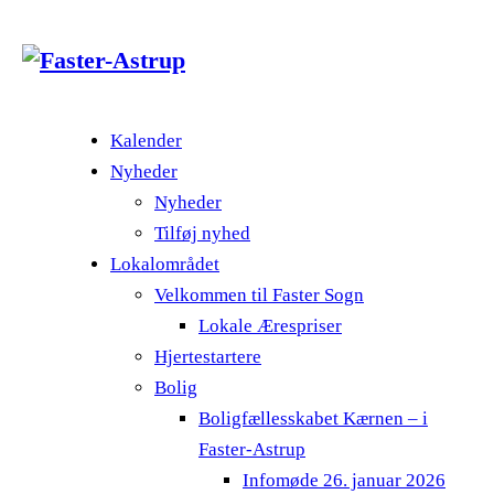
Kalender
Nyheder
Nyheder
Tilføj nyhed
Lokalområdet
Velkommen til Faster Sogn
Lokale Ærespriser
Hjertestartere
Bolig
Boligfællesskabet Kærnen – i
Faster-Astrup
Infomøde 26. januar 2026