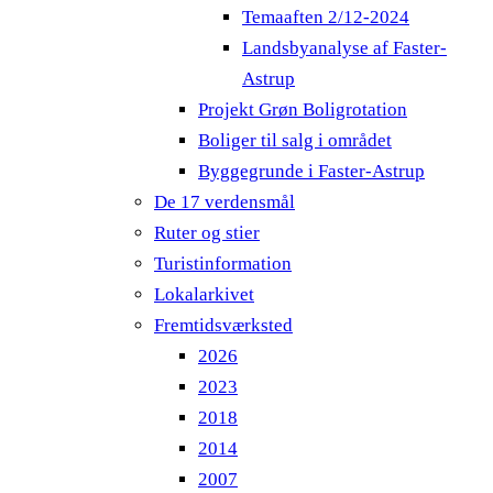
Temaaften 2/12-2024
Landsbyanalyse af Faster-
Astrup
Projekt Grøn Boligrotation
Boliger til salg i området
Byggegrunde i Faster-Astrup
De 17 verdensmål
Ruter og stier
Turistinformation
Lokalarkivet
Fremtidsværksted
2026
2023
2018
2014
2007