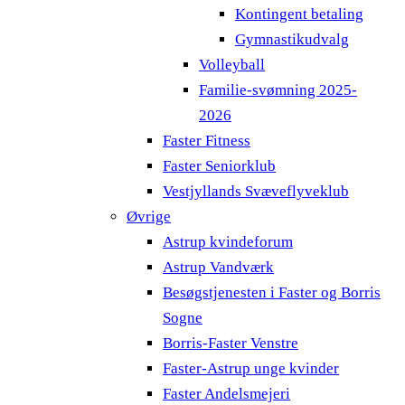
Kontingent betaling
Gymnastikudvalg
Volleyball
Familie-svømning 2025-
2026
Faster Fitness
Faster Seniorklub
Vestjyllands Svæveflyveklub
Øvrige
Astrup kvindeforum
Astrup Vandværk
Besøgstjenesten i Faster og Borris
Sogne
Borris-Faster Venstre
Faster-Astrup unge kvinder
Faster Andelsmejeri