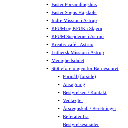
Faster Forsamlingshus
Faster Sogns Højskole
Indre Mission i Astrup
KFUM og KFUK i Skjern
KFUM Spejderne i Astrup
Kreativ café i Astrup
Luthersk Mission i Astrup
Menighedsrådet
Støtteforeningen for Børnesporet
Formål (forside)
Ansøgning
Bestyrelsen / Kontakt
Vedtægter
Årsregnskab / Beretninger
Referater fra
Bestyrelsesmøder