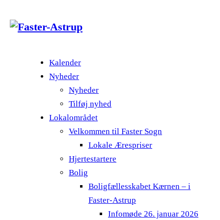
Kalender
Nyheder
Nyheder
Tilføj nyhed
Lokalområdet
Velkommen til Faster Sogn
Lokale Ærespriser
Hjertestartere
Bolig
Boligfællesskabet Kærnen – i
Faster-Astrup
Infomøde 26. januar 2026