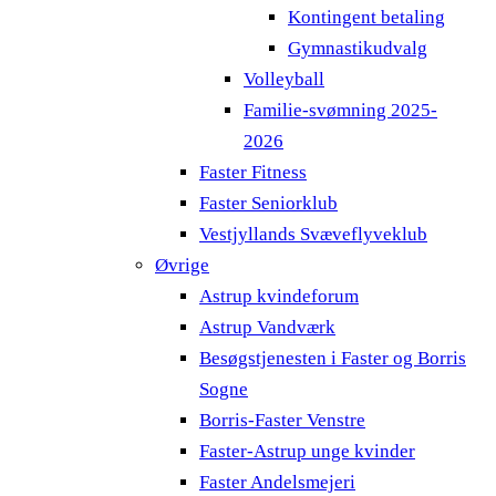
Kontingent betaling
Gymnastikudvalg
Volleyball
Familie-svømning 2025-
2026
Faster Fitness
Faster Seniorklub
Vestjyllands Svæveflyveklub
Øvrige
Astrup kvindeforum
Astrup Vandværk
Besøgstjenesten i Faster og Borris
Sogne
Borris-Faster Venstre
Faster-Astrup unge kvinder
Faster Andelsmejeri