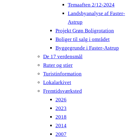
Temaaften 2/12-2024
Landsbyanalyse af Faster-
Astrup
Projekt Grøn Boligrotation
Boliger til salg i området
Byggegrunde i Faster-Astrup
De 17 verdensmål
Ruter og stier
Turistinformation
Lokalarkivet
Fremtidsværksted
2026
2023
2018
2014
2007