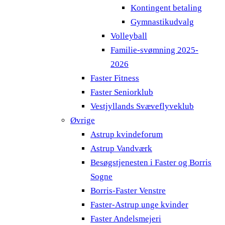
Kontingent betaling
Gymnastikudvalg
Volleyball
Familie-svømning 2025-
2026
Faster Fitness
Faster Seniorklub
Vestjyllands Svæveflyveklub
Øvrige
Astrup kvindeforum
Astrup Vandværk
Besøgstjenesten i Faster og Borris
Sogne
Borris-Faster Venstre
Faster-Astrup unge kvinder
Faster Andelsmejeri