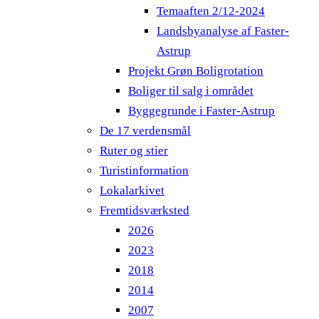
Temaaften 2/12-2024
Landsbyanalyse af Faster-
Astrup
Projekt Grøn Boligrotation
Boliger til salg i området
Byggegrunde i Faster-Astrup
De 17 verdensmål
Ruter og stier
Turistinformation
Lokalarkivet
Fremtidsværksted
2026
2023
2018
2014
2007