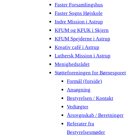
Faster Forsamlingshus
Faster Sogns Højskole
Indre Mission i Astrup
KFUM og KFUK i Skjern
KFUM Spejderne i Astrup
Kreativ café i Astrup
Luthersk Mission i Astrup
Menighedsrådet
Støtteforeningen for Børnesporet
Formål (forside)
Ansøgning
Bestyrelsen / Kontakt
Vedtægter
Årsregnskab / Beretninger
Referater fra
Bestyrelsesmøder