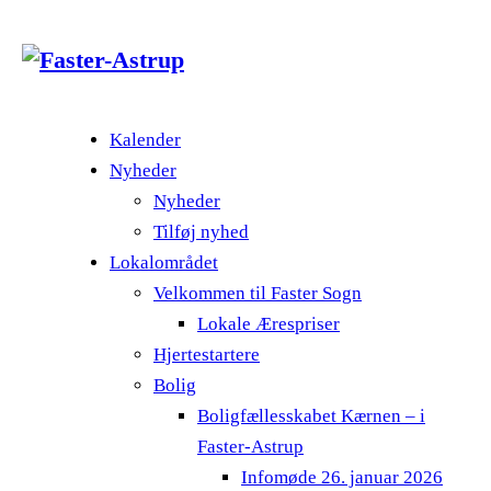
Kalender
Nyheder
Nyheder
Tilføj nyhed
Lokalområdet
Velkommen til Faster Sogn
Lokale Ærespriser
Hjertestartere
Bolig
Boligfællesskabet Kærnen – i
Faster-Astrup
Infomøde 26. januar 2026