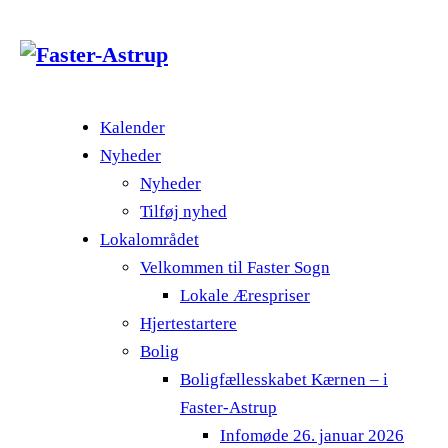
Kalender
Nyheder
Nyheder
Tilføj nyhed
Lokalområdet
Velkommen til Faster Sogn
Lokale Ærespriser
Hjertestartere
Bolig
Boligfællesskabet Kærnen – i
Faster-Astrup
Infomøde 26. januar 2026