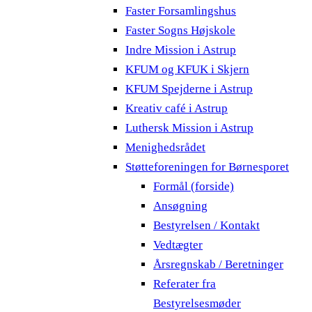
Faster Forsamlingshus
Faster Sogns Højskole
Indre Mission i Astrup
KFUM og KFUK i Skjern
KFUM Spejderne i Astrup
Kreativ café i Astrup
Luthersk Mission i Astrup
Menighedsrådet
Støtteforeningen for Børnesporet
Formål (forside)
Ansøgning
Bestyrelsen / Kontakt
Vedtægter
Årsregnskab / Beretninger
Referater fra
Bestyrelsesmøder