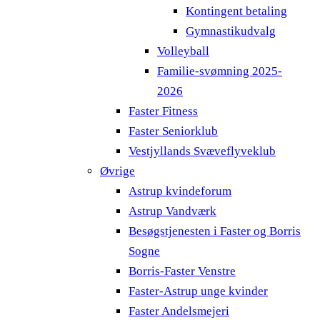
Kontingent betaling
Gymnastikudvalg
Volleyball
Familie-svømning 2025-
2026
Faster Fitness
Faster Seniorklub
Vestjyllands Svæveflyveklub
Øvrige
Astrup kvindeforum
Astrup Vandværk
Besøgstjenesten i Faster og Borris
Sogne
Borris-Faster Venstre
Faster-Astrup unge kvinder
Faster Andelsmejeri