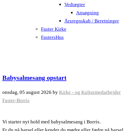
Vedtægter
Ansøgning
Årsregnskab / Beretninger
Faster Kirke
FastersHus
Babysalmesang opstart
onsdag, 05 august 2026
by
Kirke - og Kulturmedarbejder
Faster-Borris
Vi starter nyt hold med babysalmesang i Borris.
Er du på barsel eller kender du mødre eller fædre på barsel,