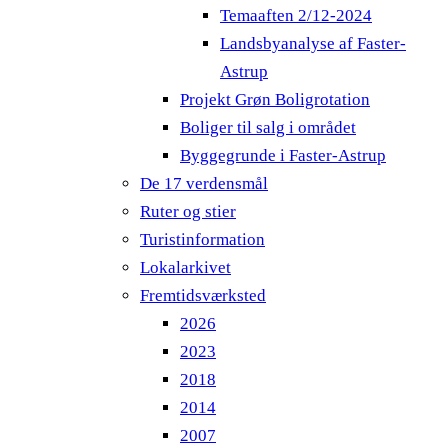
Temaaften 2/12-2024
Landsbyanalyse af Faster-
Astrup
Projekt Grøn Boligrotation
Boliger til salg i området
Byggegrunde i Faster-Astrup
De 17 verdensmål
Ruter og stier
Turistinformation
Lokalarkivet
Fremtidsværksted
2026
2023
2018
2014
2007