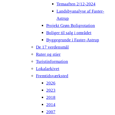
Temaaften 2/12-2024
Landsbyanalyse af Faster-
Astrup
Projekt Grøn Boligrotation
Boliger til salg i området
Byggegrunde i Faster-Astrup
De 17 verdensmål
Ruter og stier
Turistinformation
Lokalarkivet
Fremtidsværksted
2026
2023
2018
2014
2007