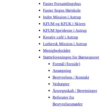
Faster Forsamlingshus
Faster Sogns Højskole
Indre Mission i Astrup
KFUM og KFUK i Skjern
KFUM Spejderne i Astrup
Kreativ café i Astrup
Luthersk Mission i Astrup
Menighedsrådet
Støtteforeningen for Børnesporet
Formål (forside)
Ansøgning
Bestyrelsen / Kontakt
Vedtægter
Årsregnskab / Beretninger
Referater fra
Bestyrelsesmøder