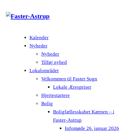
Kalender
Nyheder
Nyheder
Tilføj nyhed
Lokalområdet
Velkommen til Faster Sogn
Lokale Ærespriser
Hjertestartere
Bolig
Boligfællesskabet Kærnen – i
Faster-Astrup
Infomøde 26. januar 2026