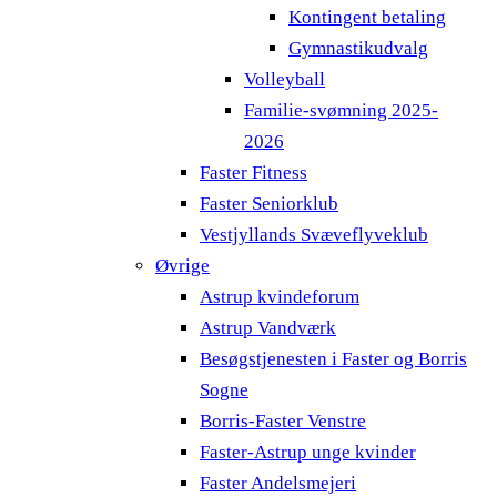
Kontingent betaling
Gymnastikudvalg
Volleyball
Familie-svømning 2025-
2026
Faster Fitness
Faster Seniorklub
Vestjyllands Svæveflyveklub
Øvrige
Astrup kvindeforum
Astrup Vandværk
Besøgstjenesten i Faster og Borris
Sogne
Borris-Faster Venstre
Faster-Astrup unge kvinder
Faster Andelsmejeri