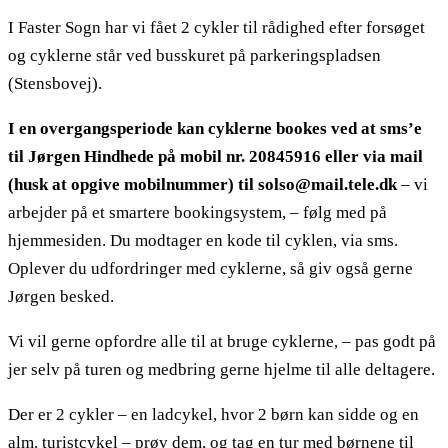
I Faster Sogn har vi fået 2 cykler til rådighed efter forsøget
og cyklerne står ved busskuret på parkeringspladsen
(Stensbovej).
I en overgangsperiode kan cyklerne bookes ved at sms’e
til Jørgen Hindhede på mobil nr. 20845916 eller via mail
(husk at opgive mobilnummer) til solso@mail.tele.dk
– vi
arbejder på et smartere bookingsystem, – følg med på
hjemmesiden. Du modtager en kode til cyklen, via sms.
Oplever du udfordringer med cyklerne, så giv også gerne
Jørgen besked.
Vi vil gerne opfordre alle til at bruge cyklerne, – pas godt på
jer selv på turen og medbring gerne hjelme til alle deltagere.
Der er 2 cykler – en ladcykel, hvor 2 børn kan sidde og en
alm. turistcykel – prøv dem, og tag en tur med børnene til