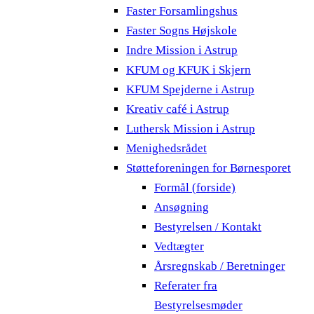
Faster Forsamlingshus
Faster Sogns Højskole
Indre Mission i Astrup
KFUM og KFUK i Skjern
KFUM Spejderne i Astrup
Kreativ café i Astrup
Luthersk Mission i Astrup
Menighedsrådet
Støtteforeningen for Børnesporet
Formål (forside)
Ansøgning
Bestyrelsen / Kontakt
Vedtægter
Årsregnskab / Beretninger
Referater fra
Bestyrelsesmøder