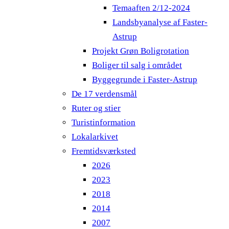
Temaaften 2/12-2024
Landsbyanalyse af Faster-
Astrup
Projekt Grøn Boligrotation
Boliger til salg i området
Byggegrunde i Faster-Astrup
De 17 verdensmål
Ruter og stier
Turistinformation
Lokalarkivet
Fremtidsværksted
2026
2023
2018
2014
2007