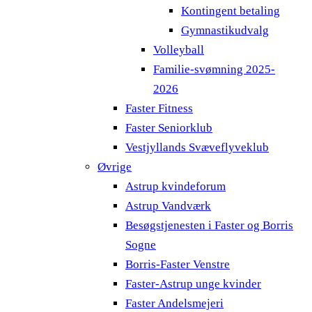
Kontingent betaling
Gymnastikudvalg
Volleyball
Familie-svømning 2025-
2026
Faster Fitness
Faster Seniorklub
Vestjyllands Svæveflyveklub
Øvrige
Astrup kvindeforum
Astrup Vandværk
Besøgstjenesten i Faster og Borris
Sogne
Borris-Faster Venstre
Faster-Astrup unge kvinder
Faster Andelsmejeri