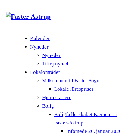
Kalender
Nyheder
Nyheder
Tilføj nyhed
Lokalområdet
Velkommen til Faster Sogn
Lokale Ærespriser
Hjertestartere
Bolig
Boligfællesskabet Kærnen – i
Faster-Astrup
Infomøde 26. januar 2026