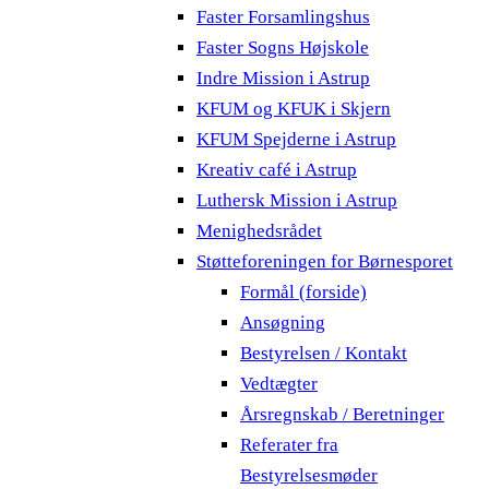
Faster Forsamlingshus
Faster Sogns Højskole
Indre Mission i Astrup
KFUM og KFUK i Skjern
KFUM Spejderne i Astrup
Kreativ café i Astrup
Luthersk Mission i Astrup
Menighedsrådet
Støtteforeningen for Børnesporet
Formål (forside)
Ansøgning
Bestyrelsen / Kontakt
Vedtægter
Årsregnskab / Beretninger
Referater fra
Bestyrelsesmøder