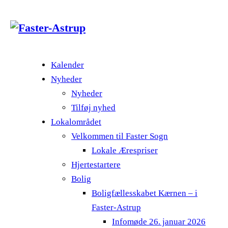
Kalender
Nyheder
Nyheder
Tilføj nyhed
Lokalområdet
Velkommen til Faster Sogn
Lokale Ærespriser
Hjertestartere
Bolig
Boligfællesskabet Kærnen – i
Faster-Astrup
Infomøde 26. januar 2026