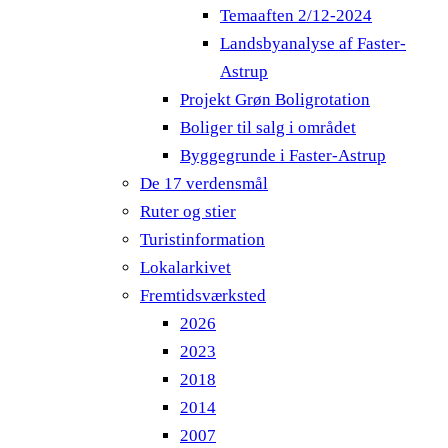
Temaaften 2/12-2024
Landsbyanalyse af Faster-
Astrup
Projekt Grøn Boligrotation
Boliger til salg i området
Byggegrunde i Faster-Astrup
De 17 verdensmål
Ruter og stier
Turistinformation
Lokalarkivet
Fremtidsværksted
2026
2023
2018
2014
2007