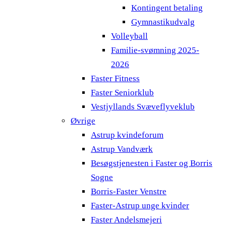
Kontingent betaling
Gymnastikudvalg
Volleyball
Familie-svømning 2025-
2026
Faster Fitness
Faster Seniorklub
Vestjyllands Svæveflyveklub
Øvrige
Astrup kvindeforum
Astrup Vandværk
Besøgstjenesten i Faster og Borris
Sogne
Borris-Faster Venstre
Faster-Astrup unge kvinder
Faster Andelsmejeri