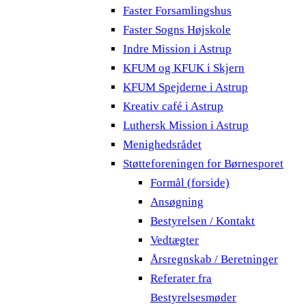
Faster Forsamlingshus
Faster Sogns Højskole
Indre Mission i Astrup
KFUM og KFUK i Skjern
KFUM Spejderne i Astrup
Kreativ café i Astrup
Luthersk Mission i Astrup
Menighedsrådet
Støtteforeningen for Børnesporet
Formål (forside)
Ansøgning
Bestyrelsen / Kontakt
Vedtægter
Årsregnskab / Beretninger
Referater fra
Bestyrelsesmøder