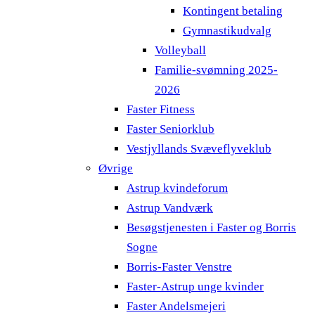
Kontingent betaling
Gymnastikudvalg
Volleyball
Familie-svømning 2025-
2026
Faster Fitness
Faster Seniorklub
Vestjyllands Svæveflyveklub
Øvrige
Astrup kvindeforum
Astrup Vandværk
Besøgstjenesten i Faster og Borris
Sogne
Borris-Faster Venstre
Faster-Astrup unge kvinder
Faster Andelsmejeri