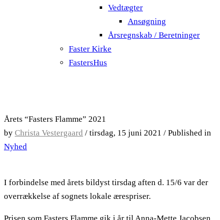
Vedtægter
Ansøgning
Årsregnskab / Beretninger
Faster Kirke
FastersHus
Årets “Fasters Flamme” 2021
by
Christa Vestergaard
/
tirsdag, 15 juni 2021
/
Published in
Nyhed
I forbindelse med årets bildyst tirsdag aften d. 15/6 var der
overrækkelse af sognets lokale ærespriser.
Prisen som Fasters Flamme gik i år til Anna-Mette Jacobsen.