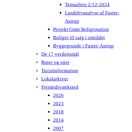
Temaaften 2/12-2024
Landsbyanalyse af Faster-
Astrup
Projekt Grøn Boligrotation
Boliger til salg i området
Byggegrunde i Faster-Astrup
De 17 verdensmål
Ruter og stier
Turistinformation
Lokalarkivet
Fremtidsværksted
2026
2023
2018
2014
2007