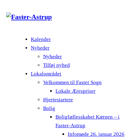
Kalender
Nyheder
Nyheder
Tilføj nyhed
Lokalområdet
Velkommen til Faster Sogn
Lokale Ærespriser
Hjertestartere
Bolig
Boligfællesskabet Kærnen – i
Faster-Astrup
Infomøde 26. januar 2026