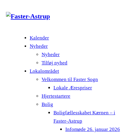
Kalender
Nyheder
Nyheder
Tilføj nyhed
Lokalområdet
Velkommen til Faster Sogn
Lokale Ærespriser
Hjertestartere
Bolig
Boligfællesskabet Kærnen – i
Faster-Astrup
Infomøde 26. januar 2026