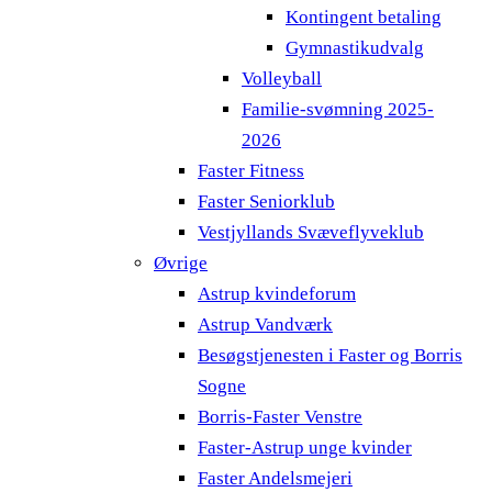
Kontingent betaling
Gymnastikudvalg
Volleyball
Familie-svømning 2025-
2026
Faster Fitness
Faster Seniorklub
Vestjyllands Svæveflyveklub
Øvrige
Astrup kvindeforum
Astrup Vandværk
Besøgstjenesten i Faster og Borris
Sogne
Borris-Faster Venstre
Faster-Astrup unge kvinder
Faster Andelsmejeri