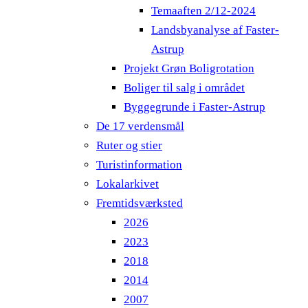
Temaaften 2/12-2024
Landsbyanalyse af Faster-
Astrup
Projekt Grøn Boligrotation
Boliger til salg i området
Byggegrunde i Faster-Astrup
De 17 verdensmål
Ruter og stier
Turistinformation
Lokalarkivet
Fremtidsværksted
2026
2023
2018
2014
2007