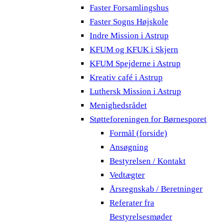
Faster Forsamlingshus
Faster Sogns Højskole
Indre Mission i Astrup
KFUM og KFUK i Skjern
KFUM Spejderne i Astrup
Kreativ café i Astrup
Luthersk Mission i Astrup
Menighedsrådet
Støtteforeningen for Børnesporet
Formål (forside)
Ansøgning
Bestyrelsen / Kontakt
Vedtægter
Årsregnskab / Beretninger
Referater fra
Bestyrelsesmøder