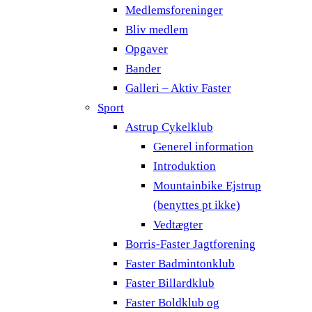
Medlemsforeninger
Bliv medlem
Opgaver
Bander
Galleri – Aktiv Faster
Sport
Astrup Cykelklub
Generel information
Introduktion
Mountainbike Ejstrup
(benyttes pt ikke)
Vedtægter
Borris-Faster Jagtforening
Faster Badmintonklub
Faster Billardklub
Faster Boldklub og