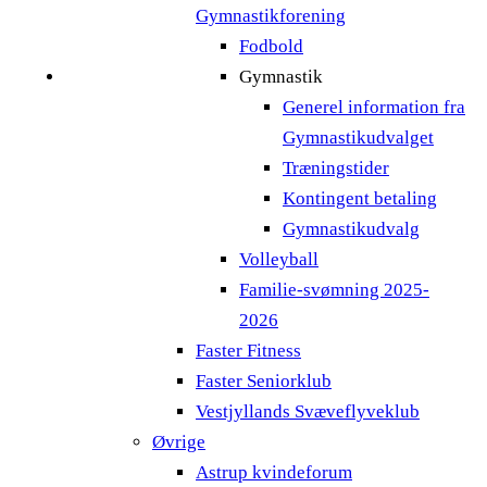
Gymnastikforening
Fodbold
Gymnastik
Generel information fra
Gymnastikudvalget
Træningstider
Kontingent betaling
Gymnastikudvalg
Volleyball
Familie-svømning 2025-
2026
Faster Fitness
Faster Seniorklub
Vestjyllands Svæveflyveklub
Øvrige
Astrup kvindeforum