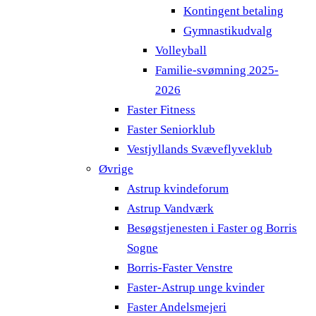
Kontingent betaling
Gymnastikudvalg
Volleyball
Familie-svømning 2025-
2026
Faster Fitness
Faster Seniorklub
Vestjyllands Svæveflyveklub
Øvrige
Astrup kvindeforum
Astrup Vandværk
Besøgstjenesten i Faster og Borris
Sogne
Borris-Faster Venstre
Faster-Astrup unge kvinder
Faster Andelsmejeri