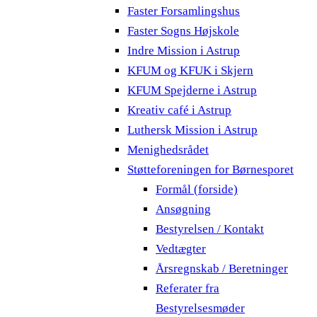
Faster Forsamlingshus
Faster Sogns Højskole
Indre Mission i Astrup
KFUM og KFUK i Skjern
KFUM Spejderne i Astrup
Kreativ café i Astrup
Luthersk Mission i Astrup
Menighedsrådet
Støtteforeningen for Børnesporet
Formål (forside)
Ansøgning
Bestyrelsen / Kontakt
Vedtægter
Årsregnskab / Beretninger
Referater fra
Bestyrelsesmøder