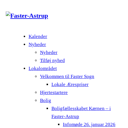
Kalender
Nyheder
Nyheder
Tilføj nyhed
Lokalområdet
Velkommen til Faster Sogn
Lokale Ærespriser
Hjertestartere
Bolig
Boligfællesskabet Kærnen – i
Faster-Astrup
Infomøde 26. januar 2026