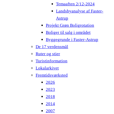
Temaaften 2/12-2024
Landsbyanalyse af Faster-
Astrup
Projekt Grøn Boligrotation
Boliger til salg i området
Byggegrunde i Faster-Astrup
De 17 verdensmål
Ruter og stier
Turistinformation
Lokalarkivet
Fremtidsværksted
2026
2023
2018
2014
2007