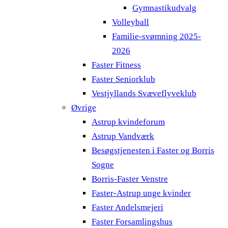
Gymnastikudvalg
Volleyball
Familie-svømning 2025-
2026
Faster Fitness
Faster Seniorklub
Vestjyllands Svæveflyveklub
Øvrige
Astrup kvindeforum
Astrup Vandværk
Besøgstjenesten i Faster og Borris
Sogne
Borris-Faster Venstre
Faster-Astrup unge kvinder
Faster Andelsmejeri
Faster Forsamlingshus