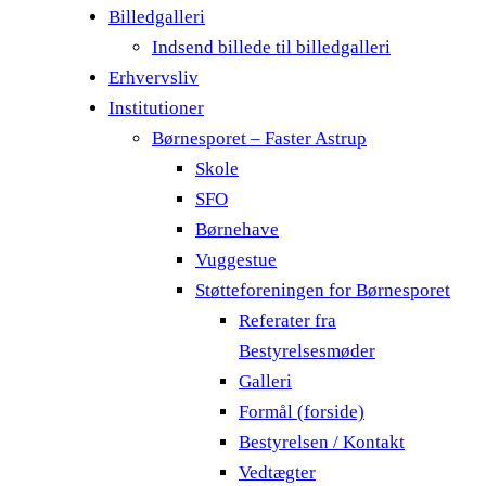
Billedgalleri
Indsend billede til billedgalleri
Erhvervsliv
Institutioner
Børnesporet – Faster Astrup
Skole
SFO
Børnehave
Vuggestue
Støtteforeningen for Børnesporet
Referater fra
Bestyrelsesmøder
Galleri
Formål (forside)
Bestyrelsen / Kontakt
Vedtægter