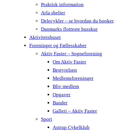
Praktisk information
Arla shelter
Delecykler – se hvordan du booker
Danmarks flotteste busskur
Aktivitetshuset
Foreninger og Fællesskaber
Aktiv Faster – Sogneforening
Om Aktiv Faster
Bestyrelsen
Medlemsforeninger
Bliv medlem
Opgaver
Bander
Galleri – Aktiv Faster
Sport
Astrup Cykelklub