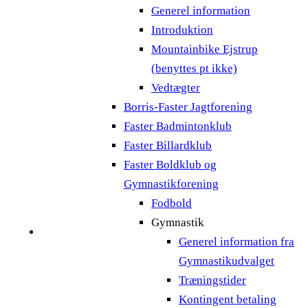
Generel information
Introduktion
Mountainbike Ejstrup
(benyttes pt ikke)
Vedtægter
Borris-Faster Jagtforening
Faster Badmintonklub
Faster Billardklub
Faster Boldklub og
Gymnastikforening
Fodbold
Gymnastik
Generel information fra
Gymnastikudvalget
Træningstider
Kontingent betaling