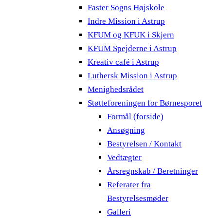
Faster Sogns Højskole
Indre Mission i Astrup
KFUM og KFUK i Skjern
KFUM Spejderne i Astrup
Kreativ café i Astrup
Luthersk Mission i Astrup
Menighedsrådet
Støtteforeningen for Børnesporet
Formål (forside)
Ansøgning
Bestyrelsen / Kontakt
Vedtægter
Årsregnskab / Beretninger
Referater fra
Bestyrelsesmøder
Galleri