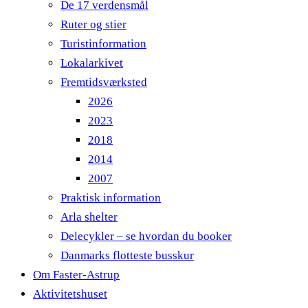
De 17 verdensmål
Ruter og stier
Turistinformation
Lokalarkivet
Fremtidsværksted
2026
2023
2018
2014
2007
Praktisk information
Arla shelter
Delecykler – se hvordan du booker
Danmarks flotteste busskur
Om Faster-Astrup
Aktivitetshuset