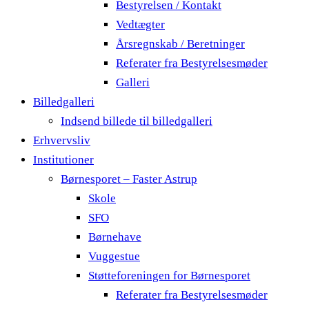
Bestyrelsen / Kontakt
Vedtægter
Årsregnskab / Beretninger
Referater fra Bestyrelsesmøder
Galleri
Billedgalleri
Indsend billede til billedgalleri
Erhvervsliv
Institutioner
Børnesporet – Faster Astrup
Skole
SFO
Børnehave
Vuggestue
Støtteforeningen for Børnesporet
Referater fra Bestyrelsesmøder