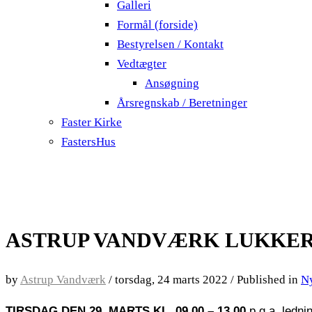
Galleri
Formål (forside)
Bestyrelsen / Kontakt
Vedtægter
Ansøgning
Årsregnskab / Beretninger
Faster Kirke
FastersHus
ASTRUP VANDVÆRK LUKKER
by
Astrup Vandværk
/
torsdag, 24 marts 2022
/
Published in
N
TIRSDAG DEN 29. MARTS KL. 09.00 – 13.00
p.g.a. ledni