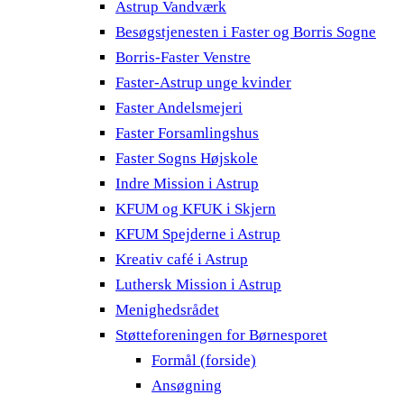
Astrup Vandværk
Besøgstjenesten i Faster og Borris Sogne
Borris-Faster Venstre
Faster-Astrup unge kvinder
Faster Andelsmejeri
Faster Forsamlingshus
Faster Sogns Højskole
Indre Mission i Astrup
KFUM og KFUK i Skjern
KFUM Spejderne i Astrup
Kreativ café i Astrup
Luthersk Mission i Astrup
Menighedsrådet
Støtteforeningen for Børnesporet
Formål (forside)
Ansøgning