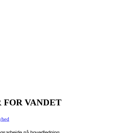
 FOR VANDET
yhed
ngsarbejde på hovedledning