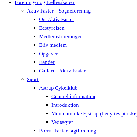
Foreninger og Fællesskaber
Aktiv Faster – Sogneforening
Om Aktiv Faster
Bestyrelsen
Medlemsforeninger
Bliv medlem
Opgaver
Bander
Galleri – Aktiv Faster
Sport
Astrup Cykelklub
Generel information
Introduktion
Mountainbike Ejstrup (benyttes pt ikke
Vedtægter
Borris-Faster Jagtforening