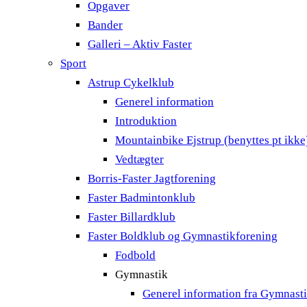
Opgaver
Bander
Galleri – Aktiv Faster
Sport
Astrup Cykelklub
Generel information
Introduktion
Mountainbike Ejstrup (benyttes pt ikke
Vedtægter
Borris-Faster Jagtforening
Faster Badmintonklub
Faster Billardklub
Faster Boldklub og Gymnastikforening
Fodbold
Gymnastik
Generel information fra Gymnast