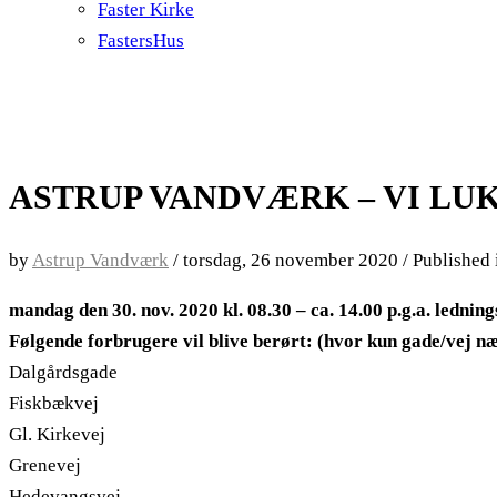
Faster Kirke
FastersHus
ASTRUP VANDVÆRK – VI LU
by
Astrup Vandværk
/
torsdag, 26 november 2020
/
Published
mandag den 30. nov. 2020 kl. 08.30 – ca. 14.00 p.g.a. ledni
Følgende forbrugere vil blive berørt: (hvor kun gade/vej næ
Dalgårdsgade
Fiskbækvej
Gl. Kirkevej
Grenevej
Hedevangsvej