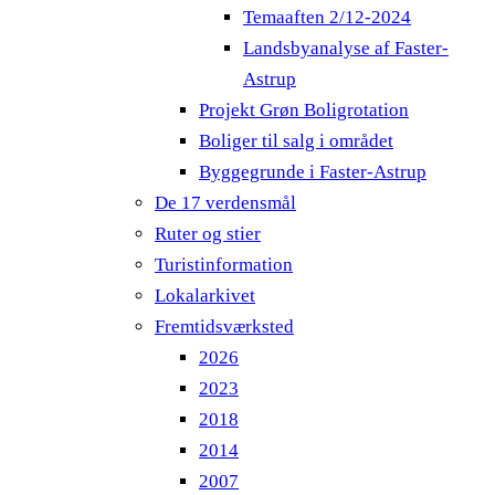
Temaaften 2/12-2024
Landsbyanalyse af Faster-
Astrup
Projekt Grøn Boligrotation
Boliger til salg i området
Byggegrunde i Faster-Astrup
De 17 verdensmål
Ruter og stier
Turistinformation
Lokalarkivet
Fremtidsværksted
2026
2023
2018
2014
2007