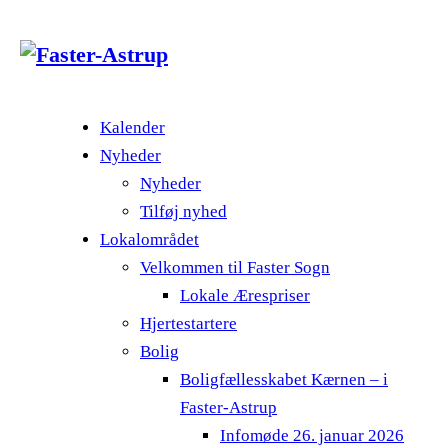
Kalender
Nyheder
Nyheder
Tilføj nyhed
Lokalområdet
Velkommen til Faster Sogn
Lokale Ærespriser
Hjertestartere
Bolig
Boligfællesskabet Kærnen – i
Faster-Astrup
Infomøde 26. januar 2026