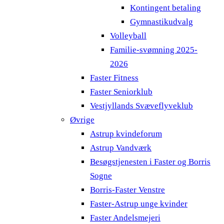
Kontingent betaling
Gymnastikudvalg
Volleyball
Familie-svømning 2025-
2026
Faster Fitness
Faster Seniorklub
Vestjyllands Svæveflyveklub
Øvrige
Astrup kvindeforum
Astrup Vandværk
Besøgstjenesten i Faster og Borris
Sogne
Borris-Faster Venstre
Faster-Astrup unge kvinder
Faster Andelsmejeri