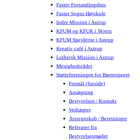
Faster Forsamlingshus
Faster Sogns Højskole
Indre Mission i Astrup
KFUM og KFUK i Skjern
KFUM Spejderne i Astrup
Kreativ café i Astrup
Luthersk Mission i Astrup
Menighedsrådet
Støtteforeningen for Børnesporet
Formål (forside)
Ansøgning
Bestyrelsen / Kontakt
Vedtægter
Årsregnskab / Beretninger
Referater fra
Bestyrelsesmøder