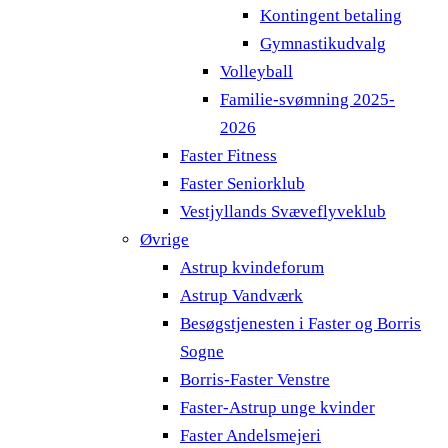
Kontingent betaling
Gymnastikudvalg
Volleyball
Familie-svømning 2025-
2026
Faster Fitness
Faster Seniorklub
Vestjyllands Svæveflyveklub
Øvrige
Astrup kvindeforum
Astrup Vandværk
Besøgstjenesten i Faster og Borris
Sogne
Borris-Faster Venstre
Faster-Astrup unge kvinder
Faster Andelsmejeri