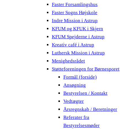
Faster Forsamlingshus
Faster Sogns Højskole
Indre Mission i Astrup
KFUM og KFUK i Skjern
KFUM Spejderne i Astrup
Kreativ café i Astrup
Luthersk Mission i Astrup
Menighedsrådet
Støtteforeningen for Børnesporet
Formål (forside)
Ansøgning
Bestyrelsen / Kontakt
Vedtægter
Årsregnskab / Beretninger
Referater fra
Bestyrelsesmøder