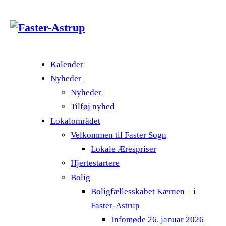
Kalender
Nyheder
Nyheder
Tilføj nyhed
Lokalområdet
Velkommen til Faster Sogn
Lokale Ærespriser
Hjertestartere
Bolig
Boligfællesskabet Kærnen – i
Faster-Astrup
Infomøde 26. januar 2026