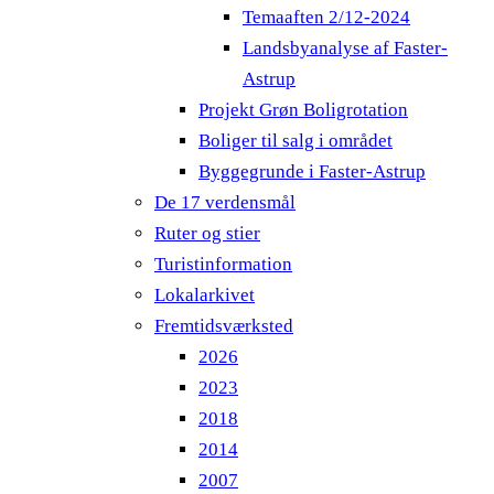
Temaaften 2/12-2024
Landsbyanalyse af Faster-
Astrup
Projekt Grøn Boligrotation
Boliger til salg i området
Byggegrunde i Faster-Astrup
De 17 verdensmål
Ruter og stier
Turistinformation
Lokalarkivet
Fremtidsværksted
2026
2023
2018
2014
2007