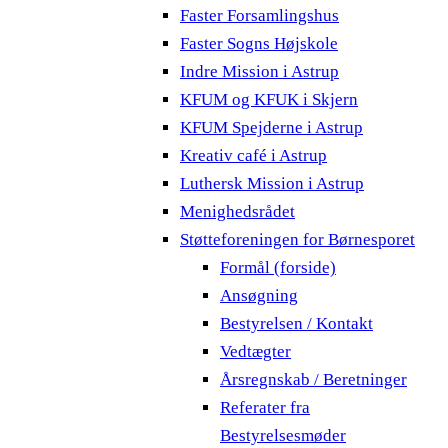
Faster Forsamlingshus
Faster Sogns Højskole
Indre Mission i Astrup
KFUM og KFUK i Skjern
KFUM Spejderne i Astrup
Kreativ café i Astrup
Luthersk Mission i Astrup
Menighedsrådet
Støtteforeningen for Børnesporet
Formål (forside)
Ansøgning
Bestyrelsen / Kontakt
Vedtægter
Årsregnskab / Beretninger
Referater fra
Bestyrelsesmøder