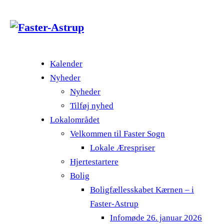
Kalender
Nyheder
Nyheder
Tilføj nyhed
Lokalområdet
Velkommen til Faster Sogn
Lokale Ærespriser
Hjertestartere
Bolig
Boligfællesskabet Kærnen – i
Faster-Astrup
Infomøde 26. januar 2026