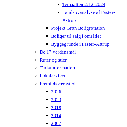
Temaaften 2/12-2024
Landsbyanalyse af Faster-
Astrup
Projekt Grøn Boligrotation
Boliger til salg i området
Byggegrunde i Faster-Astrup
De 17 verdensmål
Ruter og stier
Turistinformation
Lokalarkivet
Fremtidsværksted
2026
2023
2018
2014
2007