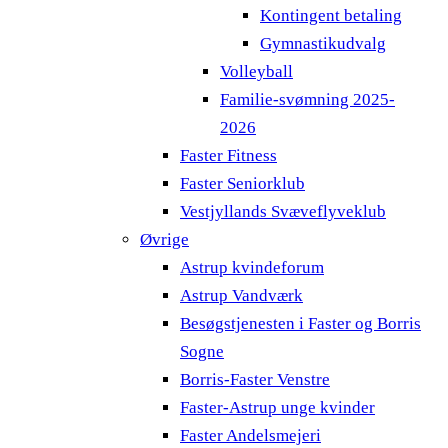
Kontingent betaling
Gymnastikudvalg
Volleyball
Familie-svømning 2025-
2026
Faster Fitness
Faster Seniorklub
Vestjyllands Svæveflyveklub
Øvrige
Astrup kvindeforum
Astrup Vandværk
Besøgstjenesten i Faster og Borris
Sogne
Borris-Faster Venstre
Faster-Astrup unge kvinder
Faster Andelsmejeri