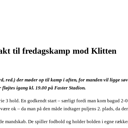
kt til fredagskamp mod Klitten
d, red.) der møder op til kamp i aften, for manden vil ligge søv
 fløjtes igang kl. 19.00 på Faster Stadion.
serie 3 hold. En godkendt start – særligt fordi man kom bagud 2
 være ok – da man på den måde indtager puljens 2. plads, da der 
lende mandskab. De spiller fodbold og holder bolden i egne række