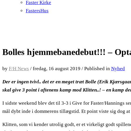
Faster Kirke
FastersHus
Bolles hjemmebanedebut!!! – Opta
by
F/H News
/
fredag, 16 august 2019
/
Published in
Nyhed
Der er ingen tvivl.. det er en meget træt Bolle (Erik Kjærsgaar
skal give 3 point i aftenens kamp mod Klitten..! – en kamp der
I sidste weekend blev det til 3-3 i Give for Faster/Hannings 
mål dybt inde i dommerens tillægstid. Et point viste sig dog at
Klitten, som vi kender utrolig godt, er et virkeligt godt spil