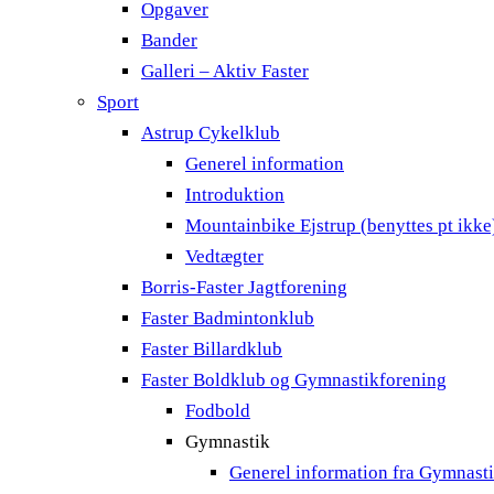
Opgaver
Bander
Galleri – Aktiv Faster
Sport
Astrup Cykelklub
Generel information
Introduktion
Mountainbike Ejstrup (benyttes pt ikke
Vedtægter
Borris-Faster Jagtforening
Faster Badmintonklub
Faster Billardklub
Faster Boldklub og Gymnastikforening
Fodbold
Gymnastik
Generel information fra Gymnast