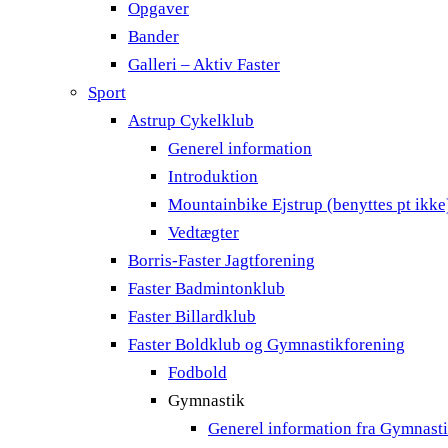
Opgaver
Bander
Galleri – Aktiv Faster
Sport
Astrup Cykelklub
Generel information
Introduktion
Mountainbike Ejstrup (benyttes pt ikke
Vedtægter
Borris-Faster Jagtforening
Faster Badmintonklub
Faster Billardklub
Faster Boldklub og Gymnastikforening
Fodbold
Gymnastik
Generel information fra Gymnast