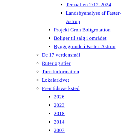
Temaaften 2/12-2024
Landsbyanalyse af Faster-
Astrup
Projekt Grøn Boligrotation
Boliger til salg i området
Byggegrunde i Faster-Astrup
De 17 verdensmål
Ruter og stier
Turistinformation
Lokalarkivet
Fremtidsværksted
2026
2023
2018
2014
2007