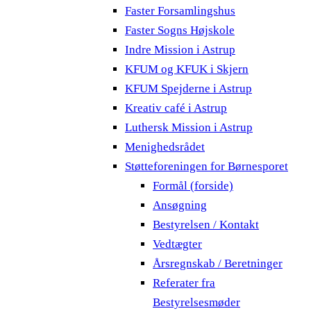
Faster Forsamlingshus
Faster Sogns Højskole
Indre Mission i Astrup
KFUM og KFUK i Skjern
KFUM Spejderne i Astrup
Kreativ café i Astrup
Luthersk Mission i Astrup
Menighedsrådet
Støtteforeningen for Børnesporet
Formål (forside)
Ansøgning
Bestyrelsen / Kontakt
Vedtægter
Årsregnskab / Beretninger
Referater fra
Bestyrelsesmøder