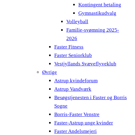
Kontingent betaling
Gymnastikudvalg
Volleyball
Familie-svømning 2025-
2026
Faster Fitness
Faster Seniorklub
Vestjyllands Svæveflyveklub
Øvrige
Astrup kvindeforum
Astrup Vandværk
Besøgstjenesten i Faster og Borris
Sogne
Borris-Faster Venstre
Faster-Astrup unge kvinder
Faster Andelsmejeri