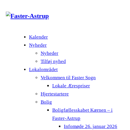
Kalender
Nyheder
Nyheder
Tilføj nyhed
Lokalområdet
Velkommen til Faster Sogn
Lokale Ærespriser
Hjertestartere
Bolig
Boligfællesskabet Kærnen – i
Faster-Astrup
Infomøde 26. januar 2026