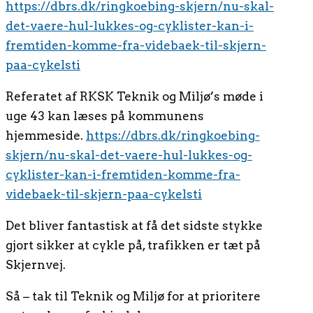
https://dbrs.dk/ringkoebing-skjern/nu-skal-
det-vaere-hul-lukkes-og-cyklister-kan-i-
fremtiden-komme-fra-videbaek-til-skjern-
paa-cykelsti
Referatet af RKSK Teknik og Miljø’s møde i
uge 43 kan læses på kommunens
hjemmeside.
https://dbrs.dk/ringkoebing-
skjern/nu-skal-det-vaere-hul-lukkes-og-
cyklister-kan-i-fremtiden-komme-fra-
videbaek-til-skjern-paa-cykelsti
Det bliver fantastisk at få det sidste stykke
gjort sikker at cykle på, trafikken er tæt på
Skjernvej.
Så – tak til Teknik og Miljø for at prioritere