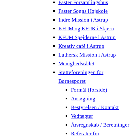
Faster Forsamlingshus
Faster Sogns Højskole
Indre Mission i Astrup
KFUM og KFUK i Skjern
KFUM Spejderne i Astrup
Kreativ café i Astrup
Luthersk Mission i Astrup
Menighedsrådet
Støtteforeningen for
Børnesporet
Formål (forside)
Ansøgning
Bestyrelsen / Kontakt
Vedtægter
Årsregnskab / Beretninger
Referater fra