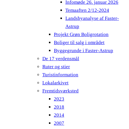
Infomøde 26. januar 2026
Temaaften 2/12-2024
Landsbyanalyse af Faster-
Astrup
Projekt Grøn Boligrotation
Boliger til salg i området
Byggegrunde i Faster-Astrup
De 17 verdensmål
Ruter og stier
Turistinformation
Lokalarkivet
Fremtidsværksted
2023
2018
2014
2007