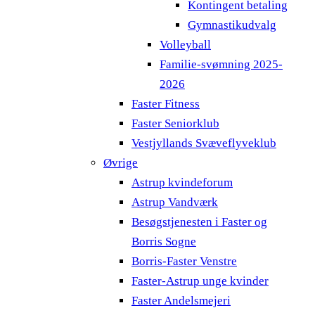
Kontingent betaling
Gymnastikudvalg
Volleyball
Familie-svømning 2025-
2026
Faster Fitness
Faster Seniorklub
Vestjyllands Svæveflyveklub
Øvrige
Astrup kvindeforum
Astrup Vandværk
Besøgstjenesten i Faster og
Borris Sogne
Borris-Faster Venstre
Faster-Astrup unge kvinder
Faster Andelsmejeri