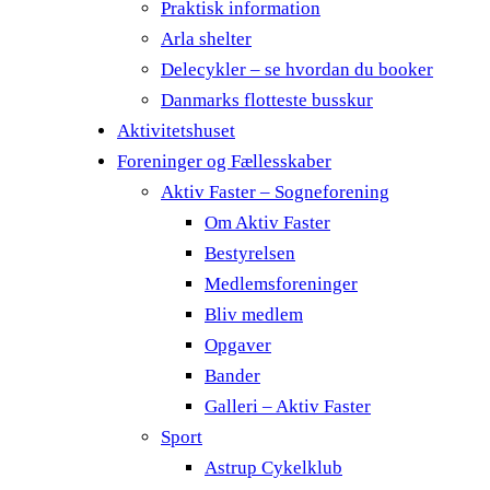
Praktisk information
Arla shelter
Delecykler – se hvordan du booker
Danmarks flotteste busskur
Aktivitetshuset
Foreninger og Fællesskaber
Aktiv Faster – Sogneforening
Om Aktiv Faster
Bestyrelsen
Medlemsforeninger
Bliv medlem
Opgaver
Bander
Galleri – Aktiv Faster
Sport
Astrup Cykelklub