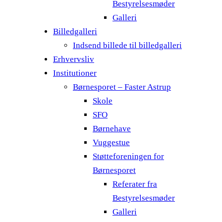
Bestyrelsesmøder
Galleri
Billedgalleri
Indsend billede til billedgalleri
Erhvervsliv
Institutioner
Børnesporet – Faster Astrup
Skole
SFO
Børnehave
Vuggestue
Støtteforeningen for
Børnesporet
Referater fra
Bestyrelsesmøder
Galleri