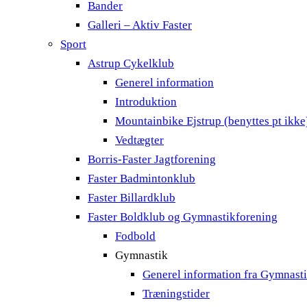
Bander
Galleri – Aktiv Faster
Sport
Astrup Cykelklub
Generel information
Introduktion
Mountainbike Ejstrup (benyttes pt ikke
Vedtægter
Borris-Faster Jagtforening
Faster Badmintonklub
Faster Billardklub
Faster Boldklub og Gymnastikforening
Fodbold
Gymnastik
Generel information fra Gymnast
Træningstider