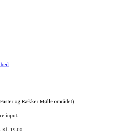
hed
 Faster og Rækker Mølle området)
re input.
. Kl. 19.00