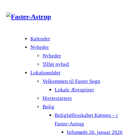
Kalender
Nyheder
Nyheder
Tilføj nyhed
Lokalområdet
Velkommen til Faster Sogn
Lokale Ærespriser
Hjertestartere
Bolig
Boligfællesskabet Kærnen – i
Faster-Astrup
Infomøde 26. januar 2026