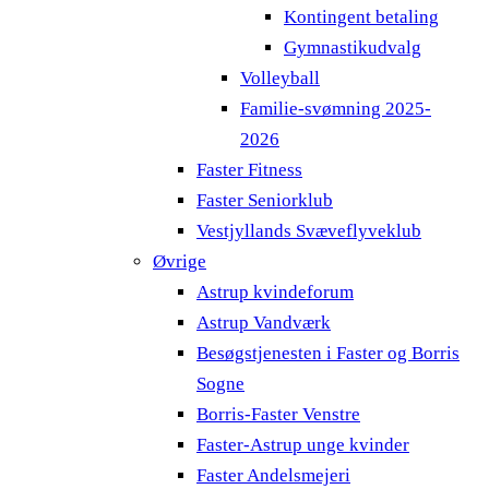
Kontingent betaling
Gymnastikudvalg
Volleyball
Familie-svømning 2025-
2026
Faster Fitness
Faster Seniorklub
Vestjyllands Svæveflyveklub
Øvrige
Astrup kvindeforum
Astrup Vandværk
Besøgstjenesten i Faster og Borris
Sogne
Borris-Faster Venstre
Faster-Astrup unge kvinder
Faster Andelsmejeri