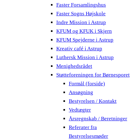
Faster Forsamlingshus
Faster Sogns Højskole
Indre Mission i Astrup
KFUM og KFUK i Skjern
KFUM Spejderne i Astrup
Kreativ café i Astrup
Luthersk Mission i Astrup
Menighedsrådet
Støtteforeningen for Børnesporet
Formål (forside)
Ansøgning
Bestyrelsen / Kontakt
Vedtægter
Årsregnskab / Beretninger
Referater fra
Bestyrelsesmøder