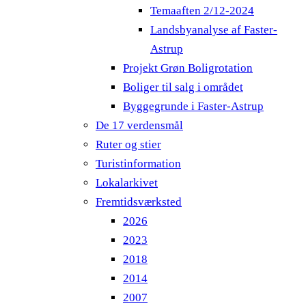
Temaaften 2/12-2024
Landsbyanalyse af Faster-
Astrup
Projekt Grøn Boligrotation
Boliger til salg i området
Byggegrunde i Faster-Astrup
De 17 verdensmål
Ruter og stier
Turistinformation
Lokalarkivet
Fremtidsværksted
2026
2023
2018
2014
2007