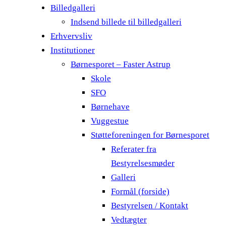
Billedgalleri
Indsend billede til billedgalleri
Erhvervsliv
Institutioner
Børnesporet – Faster Astrup
Skole
SFO
Børnehave
Vuggestue
Støtteforeningen for Børnesporet
Referater fra
Bestyrelsesmøder
Galleri
Formål (forside)
Bestyrelsen / Kontakt
Vedtægter