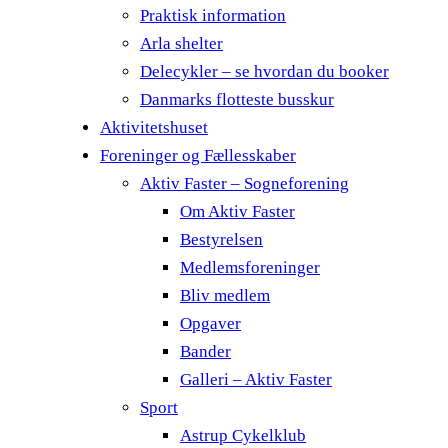
Praktisk information
Arla shelter
Delecykler – se hvordan du booker
Danmarks flotteste busskur
Aktivitetshuset
Foreninger og Fællesskaber
Aktiv Faster – Sogneforening
Om Aktiv Faster
Bestyrelsen
Medlemsforeninger
Bliv medlem
Opgaver
Bander
Galleri – Aktiv Faster
Sport
Astrup Cykelklub