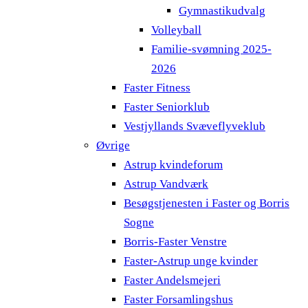
Gymnastikudvalg
Volleyball
Familie-svømning 2025-
2026
Faster Fitness
Faster Seniorklub
Vestjyllands Svæveflyveklub
Øvrige
Astrup kvindeforum
Astrup Vandværk
Besøgstjenesten i Faster og Borris
Sogne
Borris-Faster Venstre
Faster-Astrup unge kvinder
Faster Andelsmejeri
Faster Forsamlingshus