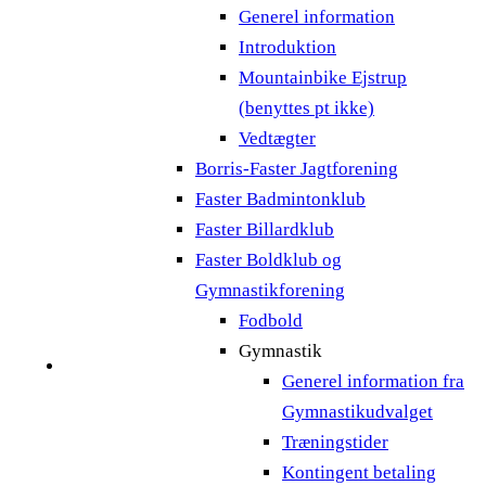
Generel information
Introduktion
Mountainbike Ejstrup
(benyttes pt ikke)
Vedtægter
Borris-Faster Jagtforening
Faster Badmintonklub
Faster Billardklub
Faster Boldklub og
Gymnastikforening
Fodbold
Gymnastik
Generel information fra
Gymnastikudvalget
Træningstider
Kontingent betaling