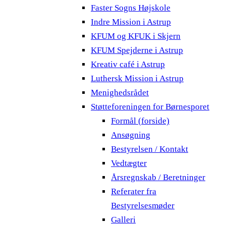
Faster Sogns Højskole
Indre Mission i Astrup
KFUM og KFUK i Skjern
KFUM Spejderne i Astrup
Kreativ café i Astrup
Luthersk Mission i Astrup
Menighedsrådet
Støtteforeningen for Børnesporet
Formål (forside)
Ansøgning
Bestyrelsen / Kontakt
Vedtægter
Årsregnskab / Beretninger
Referater fra
Bestyrelsesmøder
Galleri