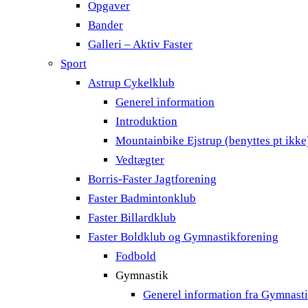
Opgaver
Bander
Galleri – Aktiv Faster
Sport
Astrup Cykelklub
Generel information
Introduktion
Mountainbike Ejstrup (benyttes pt ikke
Vedtægter
Borris-Faster Jagtforening
Faster Badmintonklub
Faster Billardklub
Faster Boldklub og Gymnastikforening
Fodbold
Gymnastik
Generel information fra Gymnast