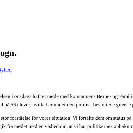
Sogn.
Nyhed
yrelsen i onsdags haft et møde med kommunens Børne- og Familie
ed på 56 elever, hvilket er under den politisk besluttede grænse 
tor forståelse for vores situation. Vi fortalte dem om status på
k fra mødet med en vished om, at vi har politikernes opbakning 