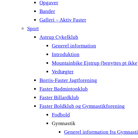
Opgaver
Bander
Galleri – Aktiv Faster
Sport
Astrup Cykelklub
Generel information
Introduktion
Mountainbike Ejstrup (benyttes pt ikke
Vedtægter
Borris-Faster Jagtforening
Faster Badmintonklub
Faster Billardklub
Faster Boldklub og Gymnastikforening
Fodbold
Gymnastik
Generel information fra Gymnast