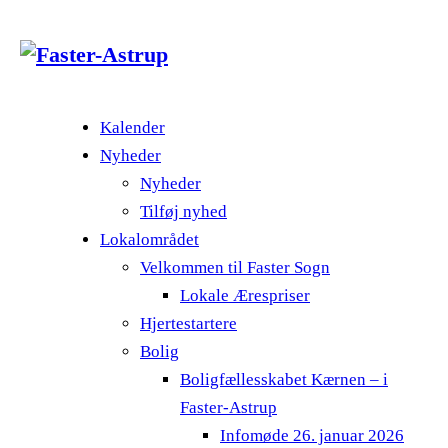
Kalender
Nyheder
Nyheder
Tilføj nyhed
Lokalområdet
Velkommen til Faster Sogn
Lokale Ærespriser
Hjertestartere
Bolig
Boligfællesskabet Kærnen – i
Faster-Astrup
Infomøde 26. januar 2026