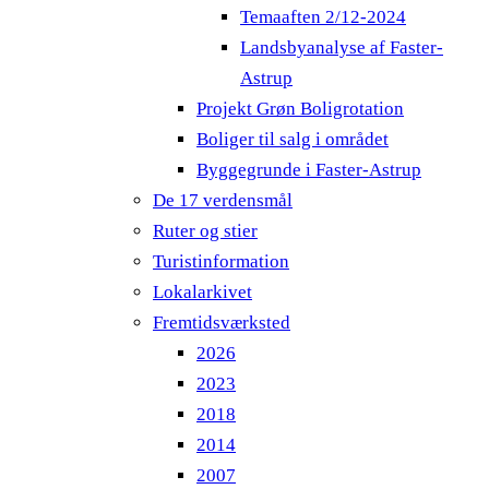
Temaaften 2/12-2024
Landsbyanalyse af Faster-
Astrup
Projekt Grøn Boligrotation
Boliger til salg i området
Byggegrunde i Faster-Astrup
De 17 verdensmål
Ruter og stier
Turistinformation
Lokalarkivet
Fremtidsværksted
2026
2023
2018
2014
2007