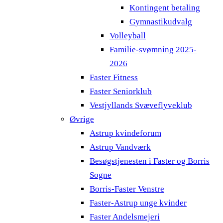
Kontingent betaling
Gymnastikudvalg
Volleyball
Familie-svømning 2025-
2026
Faster Fitness
Faster Seniorklub
Vestjyllands Svæveflyveklub
Øvrige
Astrup kvindeforum
Astrup Vandværk
Besøgstjenesten i Faster og Borris
Sogne
Borris-Faster Venstre
Faster-Astrup unge kvinder
Faster Andelsmejeri