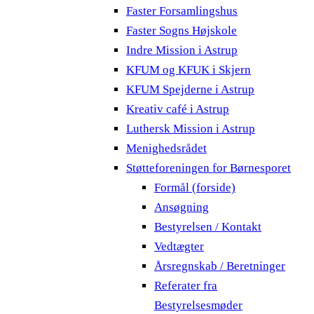
Faster Forsamlingshus
Faster Sogns Højskole
Indre Mission i Astrup
KFUM og KFUK i Skjern
KFUM Spejderne i Astrup
Kreativ café i Astrup
Luthersk Mission i Astrup
Menighedsrådet
Støtteforeningen for Børnesporet
Formål (forside)
Ansøgning
Bestyrelsen / Kontakt
Vedtægter
Årsregnskab / Beretninger
Referater fra
Bestyrelsesmøder