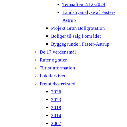
Temaaften 2/12-2024
Landsbyanalyse af Faster-
Astrup
Projekt Grøn Boligrotation
Boliger til salg i området
Byggegrunde i Faster-Astrup
De 17 verdensmål
Ruter og stier
Turistinformation
Lokalarkivet
Fremtidsværksted
2026
2023
2018
2014
2007