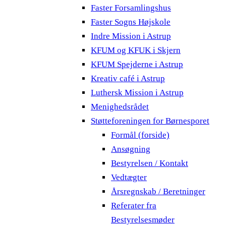
Faster Forsamlingshus
Faster Sogns Højskole
Indre Mission i Astrup
KFUM og KFUK i Skjern
KFUM Spejderne i Astrup
Kreativ café i Astrup
Luthersk Mission i Astrup
Menighedsrådet
Støtteforeningen for Børnesporet
Formål (forside)
Ansøgning
Bestyrelsen / Kontakt
Vedtægter
Årsregnskab / Beretninger
Referater fra
Bestyrelsesmøder