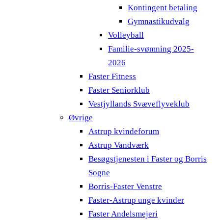
Kontingent betaling
Gymnastikudvalg
Volleyball
Familie-svømning 2025-
2026
Faster Fitness
Faster Seniorklub
Vestjyllands Svæveflyveklub
Øvrige
Astrup kvindeforum
Astrup Vandværk
Besøgstjenesten i Faster og Borris
Sogne
Borris-Faster Venstre
Faster-Astrup unge kvinder
Faster Andelsmejeri