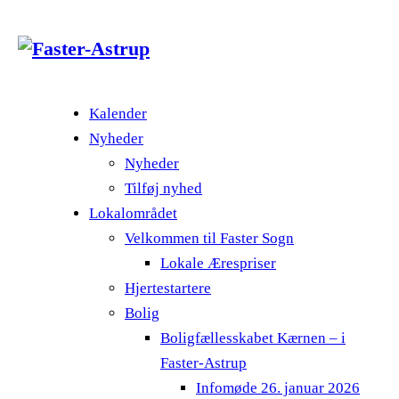
Kalender
Nyheder
Nyheder
Tilføj nyhed
Lokalområdet
Velkommen til Faster Sogn
Lokale Ærespriser
Hjertestartere
Bolig
Boligfællesskabet Kærnen – i
Faster-Astrup
Infomøde 26. januar 2026