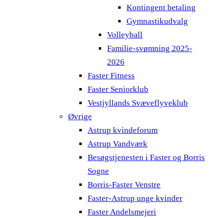
Kontingent betaling
Gymnastikudvalg
Volleyball
Familie-svømning 2025-
2026
Faster Fitness
Faster Seniorklub
Vestjyllands Svæveflyveklub
Øvrige
Astrup kvindeforum
Astrup Vandværk
Besøgstjenesten i Faster og Borris
Sogne
Borris-Faster Venstre
Faster-Astrup unge kvinder
Faster Andelsmejeri