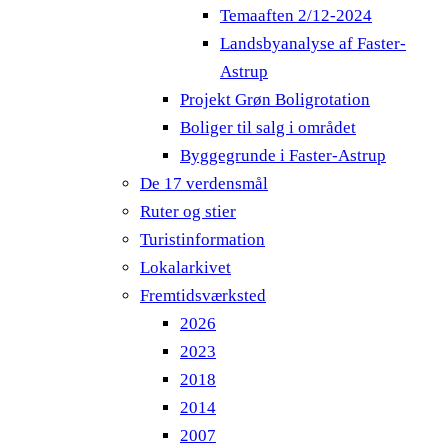
Temaaften 2/12-2024
Landsbyanalyse af Faster-
Astrup
Projekt Grøn Boligrotation
Boliger til salg i området
Byggegrunde i Faster-Astrup
De 17 verdensmål
Ruter og stier
Turistinformation
Lokalarkivet
Fremtidsværksted
2026
2023
2018
2014
2007