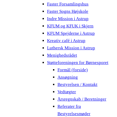
Faster Forsamlingshus
Faster Sogns Højskole
Indre Mission i Astrup
KFUM og KFUK i Skjern
KFUM Spejderne i Astrup
Kreativ café i Astrup
Luthersk Mission i Astrup
Menighedsrådet
Støtteforeningen for Børnesporet
Formål (forside)
Ansøgning
Bestyrelsen / Kontakt
Vedtægter
Årsregnskab / Beretninger
Referater fra
Bestyrelsesmøder