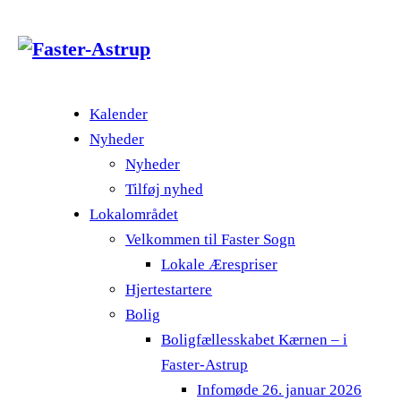
Kalender
Nyheder
Nyheder
Tilføj nyhed
Lokalområdet
Velkommen til Faster Sogn
Lokale Ærespriser
Hjertestartere
Bolig
Boligfællesskabet Kærnen – i
Faster-Astrup
Infomøde 26. januar 2026