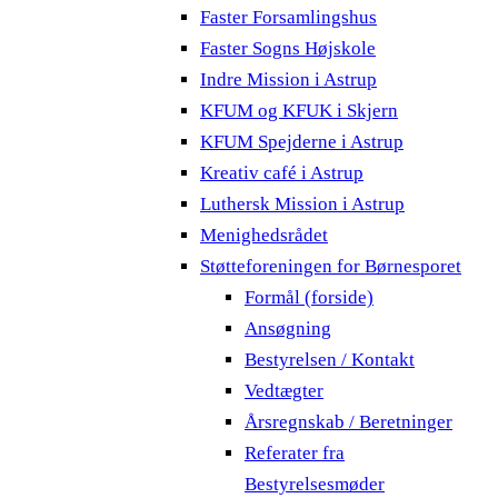
Faster Forsamlingshus
Faster Sogns Højskole
Indre Mission i Astrup
KFUM og KFUK i Skjern
KFUM Spejderne i Astrup
Kreativ café i Astrup
Luthersk Mission i Astrup
Menighedsrådet
Støtteforeningen for Børnesporet
Formål (forside)
Ansøgning
Bestyrelsen / Kontakt
Vedtægter
Årsregnskab / Beretninger
Referater fra
Bestyrelsesmøder