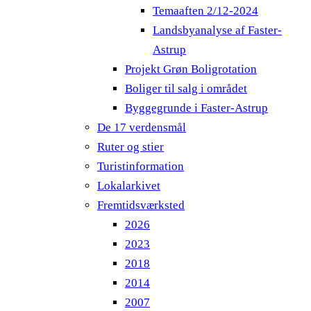
Temaaften 2/12-2024
Landsbyanalyse af Faster-
Astrup
Projekt Grøn Boligrotation
Boliger til salg i området
Byggegrunde i Faster-Astrup
De 17 verdensmål
Ruter og stier
Turistinformation
Lokalarkivet
Fremtidsværksted
2026
2023
2018
2014
2007