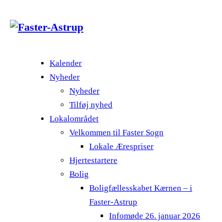
Kalender
Nyheder
Nyheder
Tilføj nyhed
Lokalområdet
Velkommen til Faster Sogn
Lokale Ærespriser
Hjertestartere
Bolig
Boligfællesskabet Kærnen – i
Faster-Astrup
Infomøde 26. januar 2026