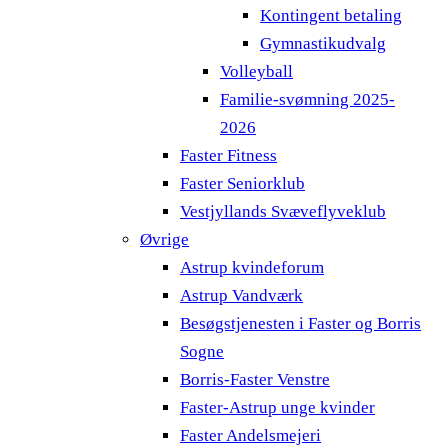
Kontingent betaling
Gymnastikudvalg
Volleyball
Familie-svømning 2025-
2026
Faster Fitness
Faster Seniorklub
Vestjyllands Svæveflyveklub
Øvrige
Astrup kvindeforum
Astrup Vandværk
Besøgstjenesten i Faster og Borris
Sogne
Borris-Faster Venstre
Faster-Astrup unge kvinder
Faster Andelsmejeri