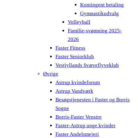
Kontingent betaling
Gymnastikudvalg
Volleyball
Familie-svømning 2025-
2026
Faster Fitness
Faster Seniorklub
Vestjyllands Svæveflyveklub
Øvrige
Astrup kvindeforum
Astrup Vandværk
Besøgstjenesten i Faster og Borris
Sogne
Borris-Faster Venstre
Faster-Astrup unge kvinder
Faster Andelsmejeri