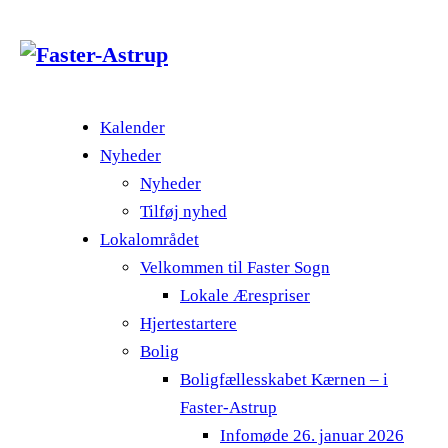
Kalender
Nyheder
Nyheder
Tilføj nyhed
Lokalområdet
Velkommen til Faster Sogn
Lokale Ærespriser
Hjertestartere
Bolig
Boligfællesskabet Kærnen – i
Faster-Astrup
Infomøde 26. januar 2026