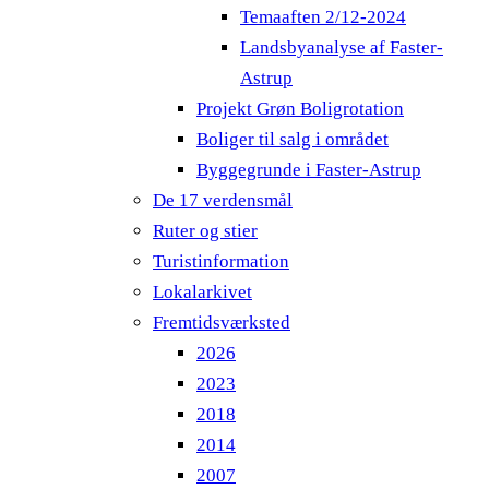
Temaaften 2/12-2024
Landsbyanalyse af Faster-
Astrup
Projekt Grøn Boligrotation
Boliger til salg i området
Byggegrunde i Faster-Astrup
De 17 verdensmål
Ruter og stier
Turistinformation
Lokalarkivet
Fremtidsværksted
2026
2023
2018
2014
2007