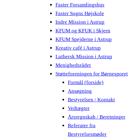
Faster Forsamlingshus
Faster Sogns Højskole
Indre Mission i Astrup
KFUM og KFUK i Skjern
KFUM Spejderne i Astrup
Kreativ café i Astrup
Luthersk Mission i Astrup
Menighedsrådet
Støtteforeningen for Børnesporet
Formål (forside)
Ansøgning
Bestyrelsen / Kontakt
Vedtægter
Årsregnskab / Beretninger
Referater fra
Bestyrelsesmøder