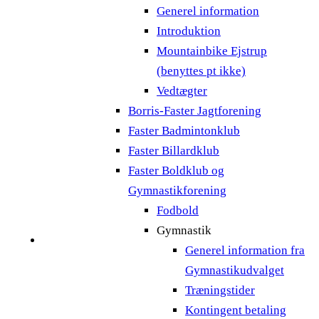
Generel information
Introduktion
Mountainbike Ejstrup
(benyttes pt ikke)
Vedtægter
Borris-Faster Jagtforening
Faster Badmintonklub
Faster Billardklub
Faster Boldklub og
Gymnastikforening
Fodbold
Gymnastik
Generel information fra
Gymnastikudvalget
Træningstider
Kontingent betaling