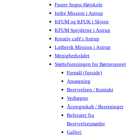
Faster Sogns Højskole
Indre Mission i Astrup
KFUM og KFUK i Skjern
KFUM Spejderne i Astrup
Kreativ café i Astrup
Luthersk Mission i Astrup
Menighedsrådet
Støtteforeningen for Børnesporet
Formål (forside)
Ansøgning
Bestyrelsen / Kontakt
Vedtægter
Årsregnskab / Beretninger
Referater fra
Bestyrelsesmøder
Galleri