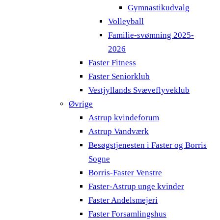
Gymnastikudvalg
Volleyball
Familie-svømning 2025-
2026
Faster Fitness
Faster Seniorklub
Vestjyllands Svæveflyveklub
Øvrige
Astrup kvindeforum
Astrup Vandværk
Besøgstjenesten i Faster og Borris
Sogne
Borris-Faster Venstre
Faster-Astrup unge kvinder
Faster Andelsmejeri
Faster Forsamlingshus