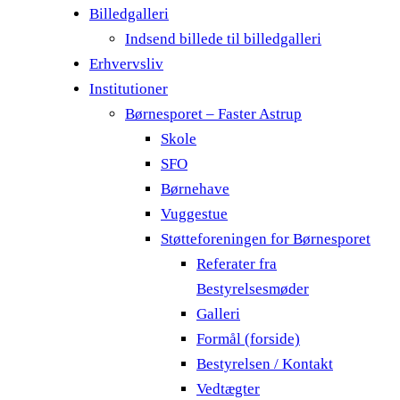
Billedgalleri
Indsend billede til billedgalleri
Erhvervsliv
Institutioner
Børnesporet – Faster Astrup
Skole
SFO
Børnehave
Vuggestue
Støtteforeningen for Børnesporet
Referater fra
Bestyrelsesmøder
Galleri
Formål (forside)
Bestyrelsen / Kontakt
Vedtægter