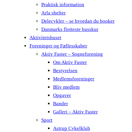
Praktisk information
Arla shelter
Delecykler – se hvordan du booker
Danmarks flotteste busskur
Aktivitetshuset
Foreninger og Fællesskaber
Aktiv Faster – Sogneforening
Om Aktiv Faster
Bestyrelsen
Medlemsforeninger
Bliv medlem
Opgaver
Bander
Galleri – Aktiv Faster
Sport
Astrup Cykelklub