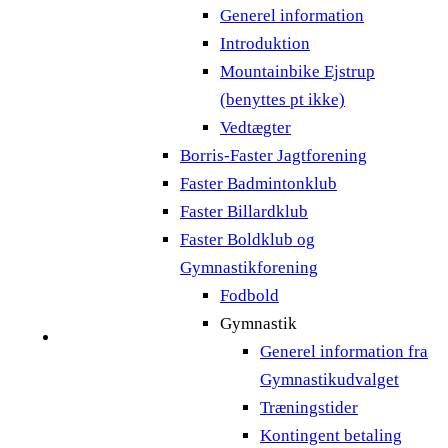
Generel information
Introduktion
Mountainbike Ejstrup
(benyttes pt ikke)
Vedtægter
Borris-Faster Jagtforening
Faster Badmintonklub
Faster Billardklub
Faster Boldklub og
Gymnastikforening
Fodbold
Gymnastik
Generel information fra
Gymnastikudvalget
Træningstider
Kontingent betaling