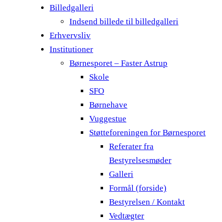
Billedgalleri
Indsend billede til billedgalleri
Erhvervsliv
Institutioner
Børnesporet – Faster Astrup
Skole
SFO
Børnehave
Vuggestue
Støtteforeningen for Børnesporet
Referater fra
Bestyrelsesmøder
Galleri
Formål (forside)
Bestyrelsen / Kontakt
Vedtægter