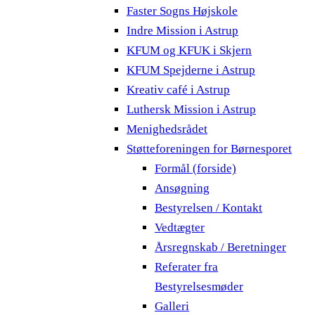
Faster Sogns Højskole
Indre Mission i Astrup
KFUM og KFUK i Skjern
KFUM Spejderne i Astrup
Kreativ café i Astrup
Luthersk Mission i Astrup
Menighedsrådet
Støtteforeningen for Børnesporet
Formål (forside)
Ansøgning
Bestyrelsen / Kontakt
Vedtægter
Årsregnskab / Beretninger
Referater fra
Bestyrelsesmøder
Galleri