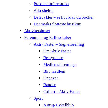
Praktisk information
Arla shelter
Delecykler – se hvordan du booker
Danmarks flotteste busskur
Aktivitetshuset
Foreninger og Fællesskaber
Aktiv Faster – Sogneforening
Om Aktiv Faster
Bestyrelsen
Medlemsforeninger
Bliv medlem
Opgaver
Bander
Galleri – Aktiv Faster
Sport
Astrup Cykelklub