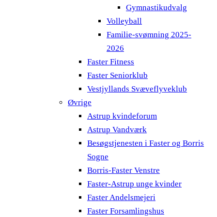
Gymnastikudvalg
Volleyball
Familie-svømning 2025-
2026
Faster Fitness
Faster Seniorklub
Vestjyllands Svæveflyveklub
Øvrige
Astrup kvindeforum
Astrup Vandværk
Besøgstjenesten i Faster og Borris
Sogne
Borris-Faster Venstre
Faster-Astrup unge kvinder
Faster Andelsmejeri
Faster Forsamlingshus