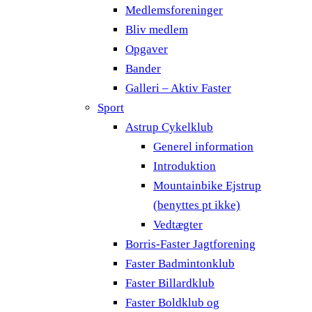
Medlemsforeninger
Bliv medlem
Opgaver
Bander
Galleri – Aktiv Faster
Sport
Astrup Cykelklub
Generel information
Introduktion
Mountainbike Ejstrup
(benyttes pt ikke)
Vedtægter
Borris-Faster Jagtforening
Faster Badmintonklub
Faster Billardklub
Faster Boldklub og