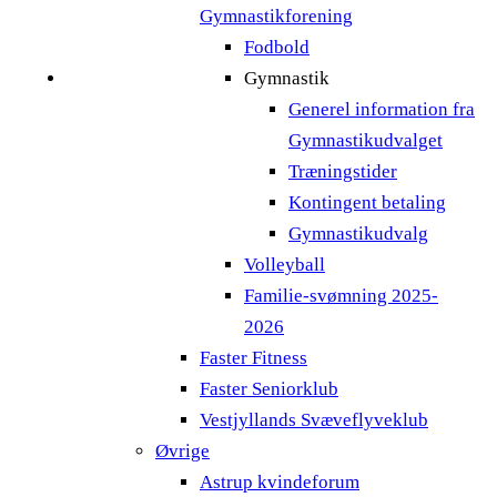
Gymnastikforening
Fodbold
Gymnastik
Generel information fra
Gymnastikudvalget
Træningstider
Kontingent betaling
Gymnastikudvalg
Volleyball
Familie-svømning 2025-
2026
Faster Fitness
Faster Seniorklub
Vestjyllands Svæveflyveklub
Øvrige
Astrup kvindeforum