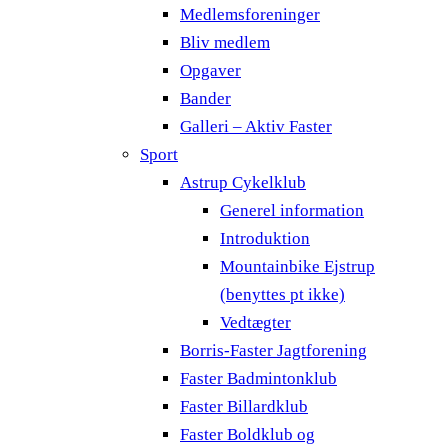
Medlemsforeninger
Bliv medlem
Opgaver
Bander
Galleri – Aktiv Faster
Sport
Astrup Cykelklub
Generel information
Introduktion
Mountainbike Ejstrup
(benyttes pt ikke)
Vedtægter
Borris-Faster Jagtforening
Faster Badmintonklub
Faster Billardklub
Faster Boldklub og