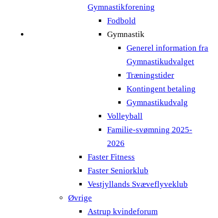
Gymnastikforening
Fodbold
Gymnastik
Generel information fra
Gymnastikudvalget
Træningstider
Kontingent betaling
Gymnastikudvalg
Volleyball
Familie-svømning 2025-
2026
Faster Fitness
Faster Seniorklub
Vestjyllands Svæveflyveklub
Øvrige
Astrup kvindeforum