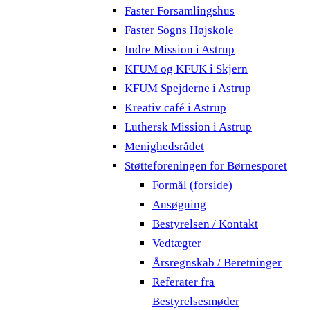
Faster Forsamlingshus
Faster Sogns Højskole
Indre Mission i Astrup
KFUM og KFUK i Skjern
KFUM Spejderne i Astrup
Kreativ café i Astrup
Luthersk Mission i Astrup
Menighedsrådet
Støtteforeningen for Børnesporet
Formål (forside)
Ansøgning
Bestyrelsen / Kontakt
Vedtægter
Årsregnskab / Beretninger
Referater fra
Bestyrelsesmøder