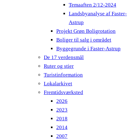
Temaaften 2/12-2024
Landsbyanalyse af Faster-
Astrup
Projekt Grøn Boligrotation
Boliger til salg i området
Byggegrunde i Faster-Astrup
De 17 verdensmål
Ruter og stier
Turistinformation
Lokalarkivet
Fremtidsværksted
2026
2023
2018
2014
2007