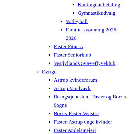
Kontingent betaling
Gymnastikudvalg
Volleyball
Familie-svømning 2025-
2026
Faster Fitness
Faster Seniorklub
Vestjyllands Svæveflyveklub
Øvrige
Astrup kvindeforum
Astrup Vandværk
Besøgstjenesten i Faster og Borris
Sogne
Borris-Faster Venstre
Faster-Astrup unge kvinder
Faster Andelsmejeri