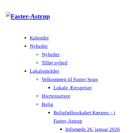
Kalender
Nyheder
Nyheder
Tilføj nyhed
Lokalområdet
Velkommen til Faster Sogn
Lokale Ærespriser
Hjertestartere
Bolig
Boligfællesskabet Kærnen – i
Faster-Astrup
Infomøde 26. januar 2026