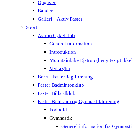
Opgaver
Bander
Galleri – Aktiv Faster
Sport
Astrup Cykelklub
Generel information
Introduktion
Mountainbike Ejstrup (benyttes pt ikke
Vedtægter
Borris-Faster Jagtforening
Faster Badmintonklub
Faster Billardklub
Faster Boldklub og Gymnastikforening
Fodbold
Gymnastik
Generel information fra Gymnast