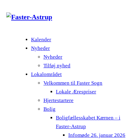
Kalender
Nyheder
Nyheder
Tilføj nyhed
Lokalområdet
Velkommen til Faster Sogn
Lokale Ærespriser
Hjertestartere
Bolig
Boligfællesskabet Kærnen – i
Faster-Astrup
Infomøde 26. januar 2026