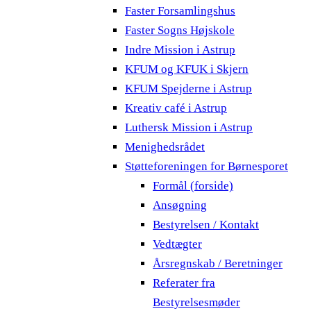
Faster Forsamlingshus
Faster Sogns Højskole
Indre Mission i Astrup
KFUM og KFUK i Skjern
KFUM Spejderne i Astrup
Kreativ café i Astrup
Luthersk Mission i Astrup
Menighedsrådet
Støtteforeningen for Børnesporet
Formål (forside)
Ansøgning
Bestyrelsen / Kontakt
Vedtægter
Årsregnskab / Beretninger
Referater fra
Bestyrelsesmøder