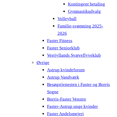
Kontingent betaling
Gymnastikudvalg
Volleyball
Familie-svømning 2025-
2026
Faster Fitness
Faster Seniorklub
Vestjyllands Svæveflyveklub
Øvrige
Astrup kvindeforum
Astrup Vandværk
Besøgstjenesten i Faster og Borris
Sogne
Borris-Faster Venstre
Faster-Astrup unge kvinder
Faster Andelsmejeri