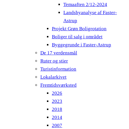
Temaaften 2/12-2024
Landsbyanalyse af Faster-
Astrup
Projekt Grøn Boligrotation
Boliger til salg i området
Byggegrunde i Faster-Astrup
De 17 verdensmål
Ruter og stier
Turistinformation
Lokalarkivet
Fremtidsværksted
2026
2023
2018
2014
2007