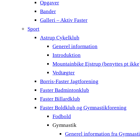
Opgaver
Bander
Galleri – Aktiv Faster
Sport
Astrup Cykelklub
Generel information
Introduktion
Mountainbike Ejstrup (benyttes pt ikke
Vedtægter
Borris-Faster Jagtforening
Faster Badmintonklub
Faster Billardklub
Faster Boldklub og Gymnastikforening
Fodbold
Gymnastik
Generel information fra Gymnast