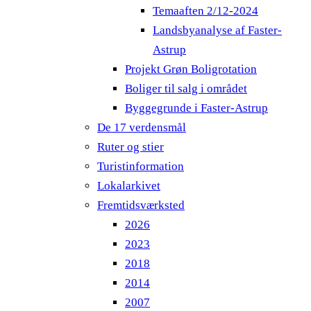
Temaaften 2/12-2024
Landsbyanalyse af Faster-
Astrup
Projekt Grøn Boligrotation
Boliger til salg i området
Byggegrunde i Faster-Astrup
De 17 verdensmål
Ruter og stier
Turistinformation
Lokalarkivet
Fremtidsværksted
2026
2023
2018
2014
2007