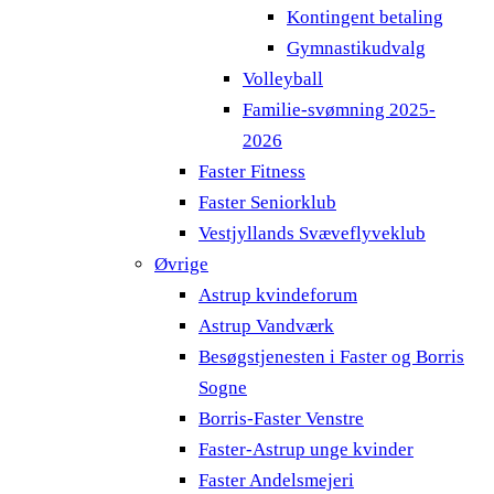
Kontingent betaling
Gymnastikudvalg
Volleyball
Familie-svømning 2025-
2026
Faster Fitness
Faster Seniorklub
Vestjyllands Svæveflyveklub
Øvrige
Astrup kvindeforum
Astrup Vandværk
Besøgstjenesten i Faster og Borris
Sogne
Borris-Faster Venstre
Faster-Astrup unge kvinder
Faster Andelsmejeri