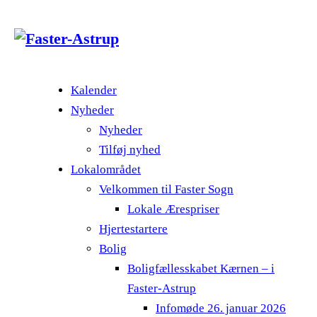
Kalender
Nyheder
Nyheder
Tilføj nyhed
Lokalområdet
Velkommen til Faster Sogn
Lokale Ærespriser
Hjertestartere
Bolig
Boligfællesskabet Kærnen – i
Faster-Astrup
Infomøde 26. januar 2026