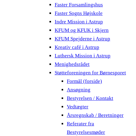
Faster Forsamlingshus
Faster Sogns Højskole
Indre Mission i Astrup
KFUM og KFUK i Skjern
KFUM Spejderne i Astrup
Kreativ café i Astrup
Luthersk Mission i Astrup
Menighedsrådet
Støtteforeningen for Børnesporet
Formål (forside)
Ansøgning
Bestyrelsen / Kontakt
Vedtægter
Årsregnskab / Beretninger
Referater fra
Bestyrelsesmøder