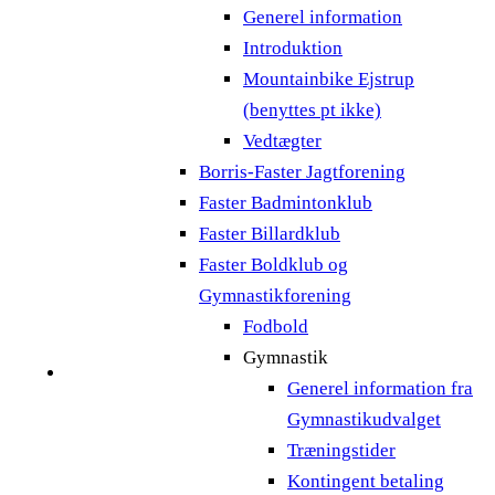
Generel information
Introduktion
Mountainbike Ejstrup
(benyttes pt ikke)
Vedtægter
Borris-Faster Jagtforening
Faster Badmintonklub
Faster Billardklub
Faster Boldklub og
Gymnastikforening
Fodbold
Gymnastik
Generel information fra
Gymnastikudvalget
Træningstider
Kontingent betaling