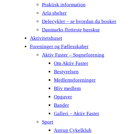
Praktisk information
Arla shelter
Delecykler – se hvordan du booker
Danmarks flotteste busskur
Aktivitetshuset
Foreninger og Fællesskaber
Aktiv Faster – Sogneforening
Om Aktiv Faster
Bestyrelsen
Medlemsforeninger
Bliv medlem
Opgaver
Bander
Galleri – Aktiv Faster
Sport
Astrup Cykelklub