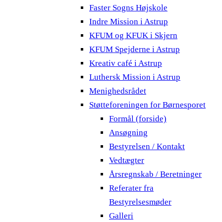
Faster Sogns Højskole
Indre Mission i Astrup
KFUM og KFUK i Skjern
KFUM Spejderne i Astrup
Kreativ café i Astrup
Luthersk Mission i Astrup
Menighedsrådet
Støtteforeningen for Børnesporet
Formål (forside)
Ansøgning
Bestyrelsen / Kontakt
Vedtægter
Årsregnskab / Beretninger
Referater fra
Bestyrelsesmøder
Galleri