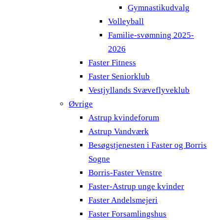
Gymnastikudvalg
Volleyball
Familie-svømning 2025-
2026
Faster Fitness
Faster Seniorklub
Vestjyllands Svæveflyveklub
Øvrige
Astrup kvindeforum
Astrup Vandværk
Besøgstjenesten i Faster og Borris
Sogne
Borris-Faster Venstre
Faster-Astrup unge kvinder
Faster Andelsmejeri
Faster Forsamlingshus