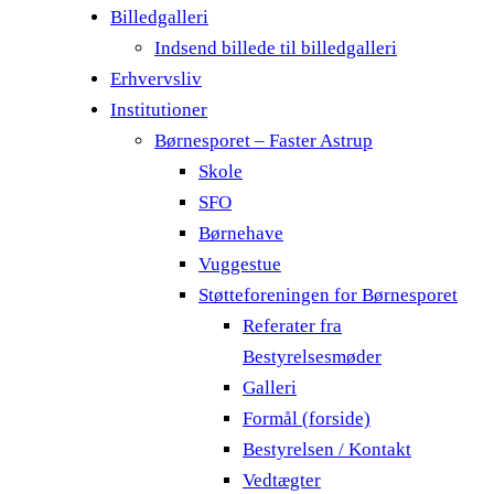
Billedgalleri
Indsend billede til billedgalleri
Erhvervsliv
Institutioner
Børnesporet – Faster Astrup
Skole
SFO
Børnehave
Vuggestue
Støtteforeningen for Børnesporet
Referater fra
Bestyrelsesmøder
Galleri
Formål (forside)
Bestyrelsen / Kontakt
Vedtægter