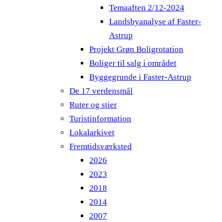
Temaaften 2/12-2024
Landsbyanalyse af Faster-
Astrup
Projekt Grøn Boligrotation
Boliger til salg i området
Byggegrunde i Faster-Astrup
De 17 verdensmål
Ruter og stier
Turistinformation
Lokalarkivet
Fremtidsværksted
2026
2023
2018
2014
2007