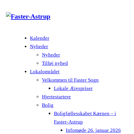
Kalender
Nyheder
Nyheder
Tilføj nyhed
Lokalområdet
Velkommen til Faster Sogn
Lokale Ærespriser
Hjertestartere
Bolig
Boligfællesskabet Kærnen – i
Faster-Astrup
Infomøde 26. januar 2026