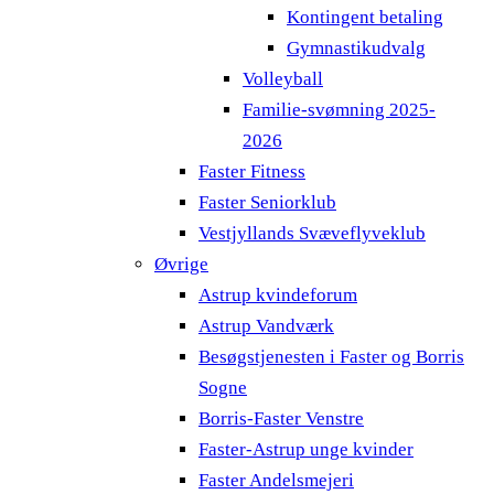
Kontingent betaling
Gymnastikudvalg
Volleyball
Familie-svømning 2025-
2026
Faster Fitness
Faster Seniorklub
Vestjyllands Svæveflyveklub
Øvrige
Astrup kvindeforum
Astrup Vandværk
Besøgstjenesten i Faster og Borris
Sogne
Borris-Faster Venstre
Faster-Astrup unge kvinder
Faster Andelsmejeri