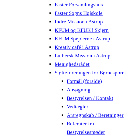
Faster Forsamlingshus
Faster Sogns Højskole
Indre Mission i Astrup
KFUM og KFUK i Skjern
KFUM Spejderne i Astrup
Kreativ café i Astrup
Luthersk Mission i Astrup
Menighedsrådet
Støtteforeningen for Børnesporet
Formål (forside)
Ansøgning
Bestyrelsen / Kontakt
Vedtægter
Årsregnskab / Beretninger
Referater fra
Bestyrelsesmøder