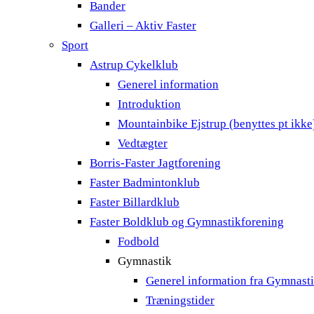
Bander
Galleri – Aktiv Faster
Sport
Astrup Cykelklub
Generel information
Introduktion
Mountainbike Ejstrup (benyttes pt ikke
Vedtægter
Borris-Faster Jagtforening
Faster Badmintonklub
Faster Billardklub
Faster Boldklub og Gymnastikforening
Fodbold
Gymnastik
Generel information fra Gymnast
Træningstider