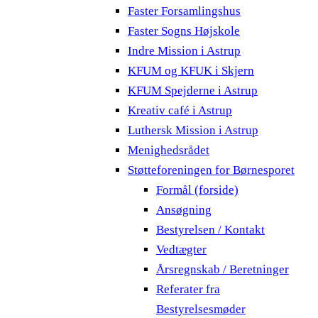
Faster Forsamlingshus
Faster Sogns Højskole
Indre Mission i Astrup
KFUM og KFUK i Skjern
KFUM Spejderne i Astrup
Kreativ café i Astrup
Luthersk Mission i Astrup
Menighedsrådet
Støtteforeningen for Børnesporet
Formål (forside)
Ansøgning
Bestyrelsen / Kontakt
Vedtægter
Årsregnskab / Beretninger
Referater fra
Bestyrelsesmøder