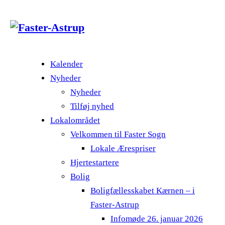
Kalender
Nyheder
Nyheder
Tilføj nyhed
Lokalområdet
Velkommen til Faster Sogn
Lokale Ærespriser
Hjertestartere
Bolig
Boligfællesskabet Kærnen – i
Faster-Astrup
Infomøde 26. januar 2026