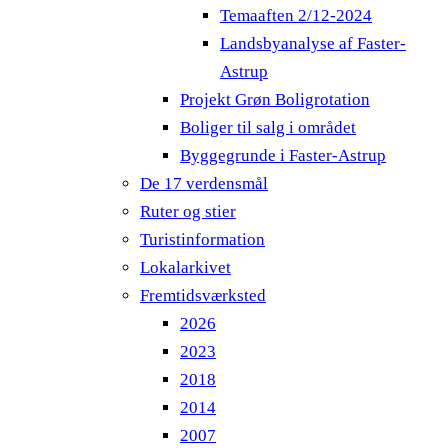
Temaaften 2/12-2024
Landsbyanalyse af Faster-
Astrup
Projekt Grøn Boligrotation
Boliger til salg i området
Byggegrunde i Faster-Astrup
De 17 verdensmål
Ruter og stier
Turistinformation
Lokalarkivet
Fremtidsværksted
2026
2023
2018
2014
2007