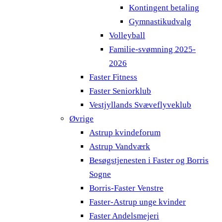
Kontingent betaling
Gymnastikudvalg
Volleyball
Familie-svømning 2025-
2026
Faster Fitness
Faster Seniorklub
Vestjyllands Svæveflyveklub
Øvrige
Astrup kvindeforum
Astrup Vandværk
Besøgstjenesten i Faster og Borris
Sogne
Borris-Faster Venstre
Faster-Astrup unge kvinder
Faster Andelsmejeri